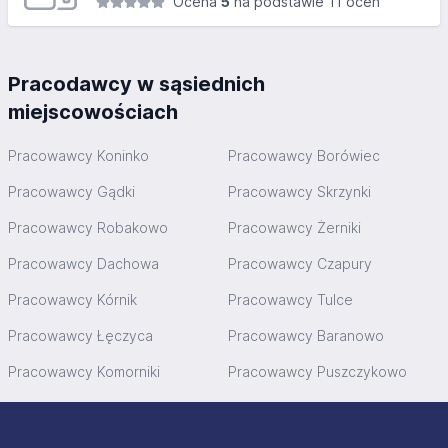
Ocena
5
na podstawie 11 ocen
Pracodawcy w sąsiednich
miejscowościach
Pracowawcy Koninko
Pracowawcy Borówiec
Pracowawcy Gądki
Pracowawcy Skrzynki
Pracowawcy Robakowo
Pracowawcy Żerniki
Pracowawcy Dachowa
Pracowawcy Czapury
Pracowawcy Kórnik
Pracowawcy Tulce
Pracowawcy Łęczyca
Pracowawcy Baranowo
Pracowawcy Komorniki
Pracowawcy Puszczykowo
Stopka