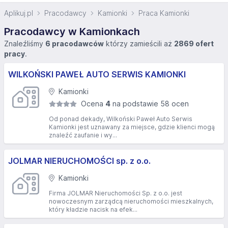
Aplikuj.pl
Pracodawcy
Kamionki
Praca Kamionki
Pracodawcy w Kamionkach
Znaleźliśmy
6 pracodawców
którzy zamieścili aż
2869 ofert
pracy
.
WILKOŃSKI PAWEŁ AUTO SERWIS KAMIONKI
Kamionki
Ocena
4
na podstawie 58 ocen
Od ponad dekady, Wilkoński Paweł Auto Serwis
Kamionki jest uznawany za miejsce, gdzie klienci mogą
znaleźć zaufanie i wy...
JOLMAR NIERUCHOMOŚCI sp. z o.o.
Kamionki
Firma JOLMAR Nieruchomości Sp. z o.o. jest
nowoczesnym zarządcą nieruchomości mieszkalnych,
który kładzie nacisk na efek...