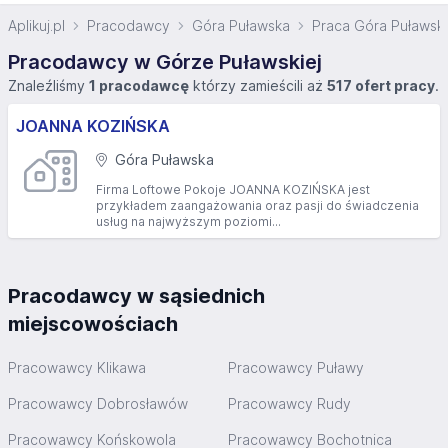
Aplikuj.pl
Pracodawcy
Góra Puławska
Praca Góra Puławsk
Pracodawcy w Górze Puławskiej
Znaleźliśmy
1 pracodawcę
którzy zamieścili aż
517 ofert pracy
.
JOANNA KOZIŃSKA
Góra Puławska
Firma Loftowe Pokoje JOANNA KOZIŃSKA jest
przykładem zaangażowania oraz pasji do świadczenia
usług na najwyższym poziomi...
Pracodawcy w sąsiednich
miejscowościach
Pracowawcy Klikawa
Pracowawcy Puławy
Pracowawcy Dobrosławów
Pracowawcy Rudy
Pracowawcy Końskowola
Pracowawcy Bochotnica