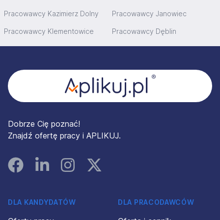
Pracowawcy Kazimierz Dolny
Pracowawcy Janowiec
Pracowawcy Klementowice
Pracowawcy Dęblin
Stopka
Dobrze Cię poznać!
Znajdź ofertę pracy i APLIKUJ.
Facebook
Linked In
Instagram
Instagram
DLA KANDYDATÓW
DLA PRACODAWCÓW