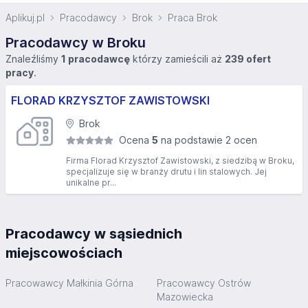
Aplikuj.pl
Pracodawcy
Brok
Praca Brok
Pracodawcy w Broku
Znaleźliśmy
1 pracodawcę
którzy zamieścili aż
239 ofert
pracy
.
FLORAD KRZYSZTOF ZAWISTOWSKI
Brok
Ocena
5
na podstawie 2 ocen
Firma Florad Krzysztof Zawistowski, z siedzibą w Broku,
specjalizuje się w branży drutu i lin stalowych. Jej
unikalne pr...
Pracodawcy w sąsiednich
miejscowościach
Pracowawcy Małkinia Górna
Pracowawcy Ostrów
Mazowiecka