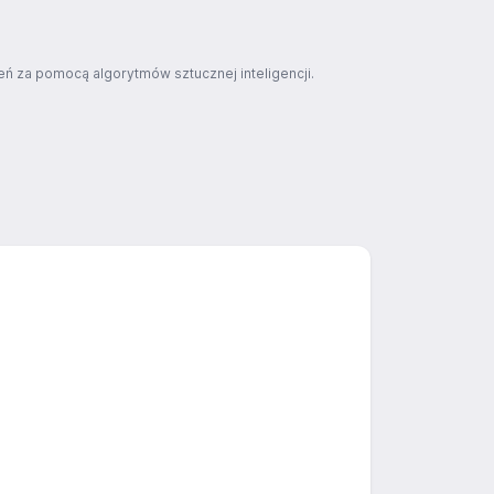
ń za pomocą algorytmów sztucznej inteligencji.