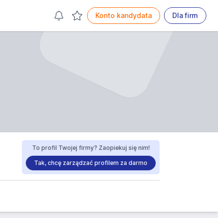
Konto kandydata
Dla firm
To profil Twojej firmy? Zaopiekuj się nim!
Tak, chcę zarządzać profilem za darmo