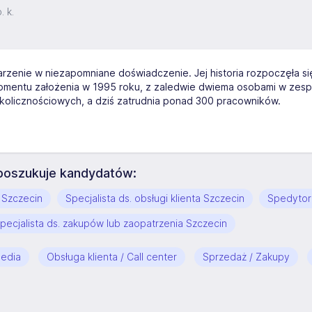
. k.
arzenie w niezapomniane doświadczenie. Jej historia rozpoczęła si
mentu założenia w 1995 roku, z zaledwie dwiema osobami w zespo
okolicznościowych, a dziś zatrudnia ponad 300 pracowników.
j poszukuje kandydatów:
 Szczecin
Specjalista ds. obsługi klienta Szczecin
Spedytor
pecjalista ds. zakupów lub zaopatrzenia Szczecin
media
Obsługa klienta / Call center
Sprzedaż / Zakupy