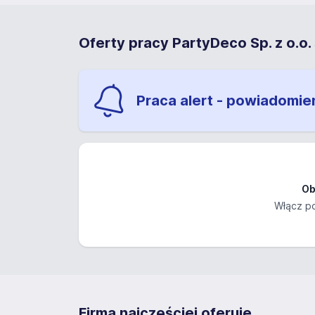
Oferty pracy PartyDeco Sp. z o.o. s
Praca alert - powiadomie
Ob
Włącz po
Firma najczęściej oferuje