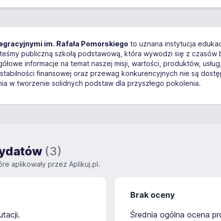
tegracyjnymi im. Rafała Pomorskiego
to uznana instytucja edukac
teśmy publiczną szkołą podstawową, która wywodzi się z czasów b
ółowe informacje na temat naszej misji, wartości, produktów, usłu
, stabilności finansowej oraz przewag konkurencyjnych nie są dost
a w tworzenie solidnych podstaw dla przyszłego pokolenia.
ndydatów
(3)
re aplikowały przez Aplikuj.pl.
Brak oceny
tacji.
Średnia ogólna ocena pro