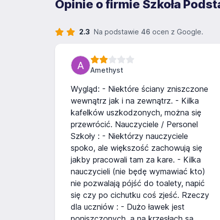
Opinie o firmie Szkoła Pods
2.3
Na podstawie
46
ocen z Google.
Amethyst
Wygląd: - Niektóre ściany zniszczone
wewnątrz jak i na zewnątrz. - Kilka
kafelków uszkodzonych, można się
przewrócić. Nauczyciele / Personel
Szkoły : - Niektórzy nauczyciele
spoko, ale większość zachowują się
jakby pracowali tam za kare. - Kilka
nauczycieli (nie będę wymawiać kto)
nie pozwalają pójść do toalety, napić
się czy po cichutku coś zjeść. Rzeczy
dla uczniów : - Dużo ławek jest
poniszczonych, a na krzesłach są