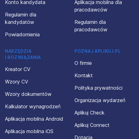
Konto kandydata
Aplikacja mobilna dla
pracodawców
Regulamin dla
kandydatów
Regulamin dla
pracodawców
Powiadomienia
NARZĘDZIA
POZNAJ APLIKUJ.PL
I ROZWIĄZANIA
O firmie
Kreator CV
Kontakt
Wzory CV
Polityka prywatności
Wzory dokumentów
Organizacja wydarzeń
Kalkulator wynagrodzeń
Aplikuj Check
Aplikacja mobilna Android
Aplikuj Connect
Aplikacja mobilna iOS
Dotacja