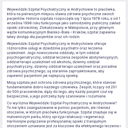
Wojewódzki Szpital Psychiatryczny w Andrychowie to placówka,
która na pierwszym miejscu stawia zdrowie psychiczne swoich
pacjentów. Historia szpitala rozpoczęła się 1 lipca 1978 roku, a od 1
września 1998 roku funkcjonuje jako samodzielny publiczny zakład
opieki zdrowotnej. Zlokalizowany w Małopolsce, przy głównym
węźle komunikacyjnym Bielsko-Biała – Kraków, szpital zapewnia
łatwy dostęp dla pacjentów oraz ich rodzin.
Wojewódzki Szpital Psychiatryczny w Andrychowie oferuje
różnorodne usługi w dziedzinie psychiatrii oraz leczenia
uzależnień. Jego nowoczesne oddziały, w tym oddział
psychogeriatryczny, oddział leczenia zespołów abstynencyjnych,
oddział terapii uzależnień od alkoholu, dzienny oddział
psychiatryczny, dzienny oddział terapii uzależnień oraz poradnie
zdrowia psychicznego, są starannie zaprojektowane, aby
zapewnić pacjentom jak najlepszą opiekę.
Misją szpitala jest ochrona zdrowia psychicznego, które stanowi
fundamentalne dobro każdego człowieka. Zespół, liczący od 201
do 500 pracowników, dąży do tego, aby każdy pacjent czuł się
bezpiecznie, a jego potrzeby były szanowane i rozumiane.
Co wyróżnia Wojewódzki Szpital Psychiatryczny w Andrychowie?
To nie tylko zaangażowanie w pomoc pacjentom, ale również
otoczenie, w którym placówka funkcjonuje. Szpital znajduje się w
malowniczym parku, który sprzyja relaksacji i regeneracji.
Harmonijne połączenie profesjonalnej opieki z tranquilnym
otoczeniem uznawane jest za kluczowe dla efektywnego leczenia i