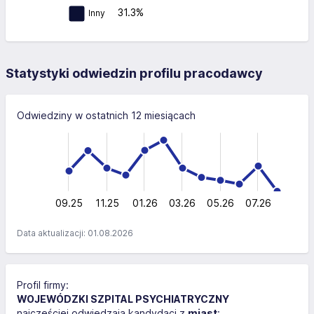
31.3%
Inny
Statystyki odwiedzin profilu pracodawcy
Odwiedziny w ostatnich 12 miesiącach
-200
-100
300
-50
50
200
200
100
0
09.25
11.25
01.26
03.26
L
05.26
07.26
Data aktualizacji: 01.08.2026
Profil firmy:
WOJEWÓDZKI SZPITAL PSYCHIATRYCZNY
najczęściej odwiedzają kandydaci z
miast
: