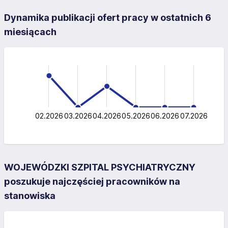
Dynamika publikacji ofert pracy w ostatnich 6
miesiącach
-4
-2
-1
6
1
4
0
2
0
02.2026
03.2026
04.2026
L
05.2026
06.2026
07.2026
WOJEWÓDZKI SZPITAL PSYCHIATRYCZNY
poszukuje najczęściej pracowników na
stanowiska