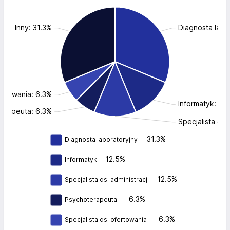
Inny: 31.3%
Diagnosta labo
fertowania: 6.3%
Informatyk: 12
erapeuta: 6.3%
Specjalista ds.
31.3%
Diagnosta laboratoryjny
12.5%
Informatyk
12.5%
Specjalista ds. administracji
6.3%
Psychoterapeuta
6.3%
Specjalista ds. ofertowania