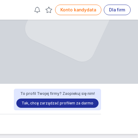
Konto kandydata
Dla firm
To profil Twojej firmy? Zaopiekuj się nim!
Tak, chcę zarządzać profilem za darmo