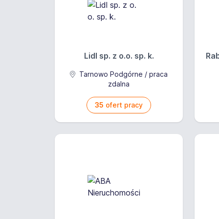
Lidl sp. z o.o. sp. k.
Rab
Tarnowo Podgórne / praca
zdalna
35
ofert pracy