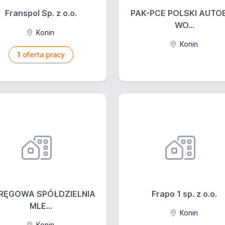
Franspol Sp. z o.o.
PAK-PCE POLSKI AUTO
WO...
Konin
Konin
1
oferta pracy
RĘGOWA SPÓŁDZIELNIA
Frapo 1 sp. z o.o.
MLE...
Konin
Konin