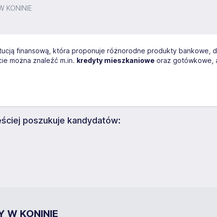
W KONINIE
ytucją finansową, która proponuje różnorodne produkty bankowe,
rcie można znaleźć m.in.
kredyty mieszkaniowe
oraz gotówkowe, a
ciej poszukuje kandydatów:
Y W KONINIE