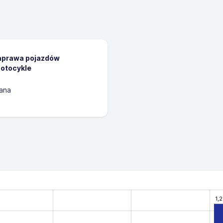
naprawa pojazdów
otocykle
ana
1,2