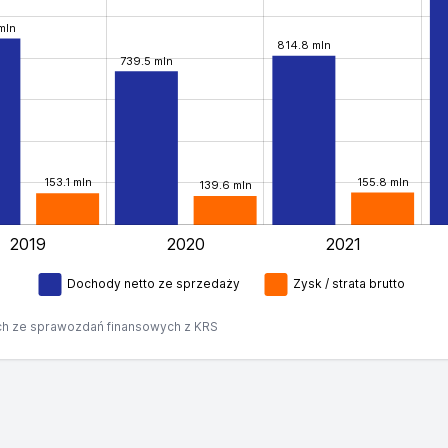
mln
814.8 mln
739.5 mln
155.8 mln
153.1 mln
139.6 mln
2019
2020
2021
L
Dochody netto ze sprzedaży
Zysk / strata brutto
h ze sprawozdań finansowych z KRS