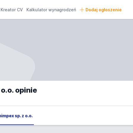
Kreator CV
Kalkulator wynagrodzeń
Dodaj ogłoszenie
o.o. opinie
nimpex sp. z o.o.