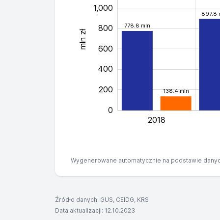
1,000
897.8 
778.8 mln
800
mln zł
1,400
600
400
200
138.4 mln
0
2018
Wygenerowane automatycznie na podstawie danyc
Źródło danych: GUS, CEIDG, KRS
Data aktualizacji: 12.10.2023