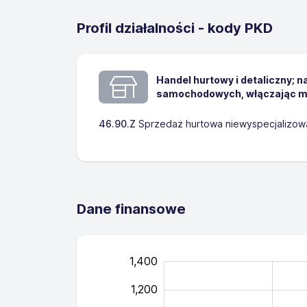
Profil działalności - kody PKD
Handel hurtowy i detaliczny; 
samochodowych, włączając m
46.90.Z
Sprzedaż hurtowa niewyspecjalizow
Dane finansowe
1,400
1,600
-400
-200
1,200