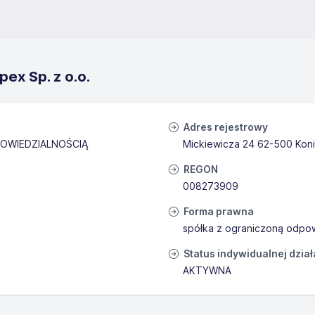
ex Sp. z o.o.
Adres rejestrowy
OWIEDZIALNOŚCIĄ
Mickiewicza 24 62-500 Kon
REGON
008273909
Forma prawna
spółka z ograniczoną odpow
Status indywidualnej dzia
AKTYWNA