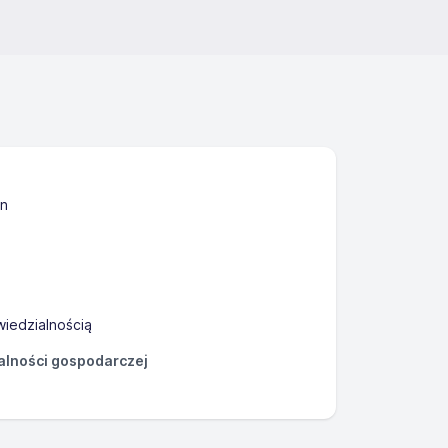
in
iedzialnością
łalności gospodarczej