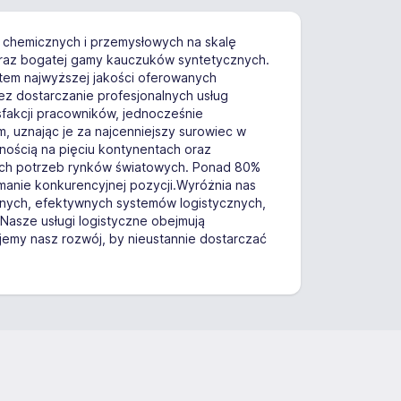
w chemicznych i przemysłowych na skalę
 oraz bogatej gamy kauczuków syntetycznych.
ntem najwyższej jakości oferowanych
zez dostarczanie profesjonalnych usług
sfakcji pracowników, jednocześnie
, uznając je za najcenniejszy surowiec w
nością na pięciu kontynentach oraz
nych potrzeb rynków światowych. Ponad 80%
manie konkurencyjnej pozycji.Wyróżnia nas
asnych, efektywnych systemów logistycznych,
asze usługi logistyczne obejmują
jemy nasz rozwój, by nieustannie dostarczać