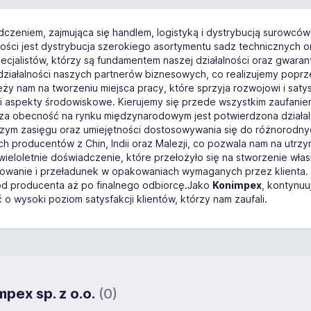
dczeniem, zajmująca się handlem, logistyką i dystrybucją surowcó
ości jest dystrybucja szerokiego asortymentu sadz technicznych
cjalistów, którzy są fundamentem naszej działalności oraz gwara
e działalności naszych partnerów biznesowych, co realizujemy popr
ży nam na tworzeniu miejsca pracy, które sprzyja rozwojowi i saty
 i aspekty środowiskowe. Kierujemy się przede wszystkim zaufaniem
Nasza obecność na rynku międzynarodowym jest potwierdzona działal
naszym zasięgu oraz umiejętności dostosowywania się do różnorod
producentów z Chin, Indii oraz Malezji, co pozwala nam na utrzy
wieloletnie doświadczenie, które przełożyło się na stworzenie wł
owanie i przeładunek w opakowaniach wymaganych przez klienta. N
od producenta aż po finalnego odbiorcę.Jako
Konimpex
, kontynuu
 wysoki poziom satysfakcji klientów, którzy nam zaufali.
pex sp. z o.o.
(0)