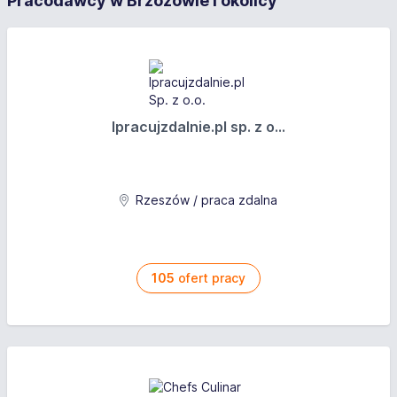
Pracodawcy w Brzozowie i okolicy
Wypożyczanie samochodów (osobowe, dostawcze).
Wymagane doświadczenie zawodowe na podobnym
stanowisku.
Wymagania
Ipracujzdalnie.pl sp. z o...
Wykształcenie: średnie zawodowe
Inne wymagania: Wymagana znajomość branży oraz
doświadczenie zawodowe na podobnym
Rzeszów / praca zdalna
stanowisku.
Oferujemy
105
ofert pracy
Wynagrodzenie brutto: od 4 642 PLN
System wynagrodzenia: Czasowy ze stawką
miesięczną