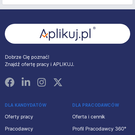
Stopka
Dobrze Cię poznać!
Znajdź ofertę pracy i APLIKUJ.
Facebook
Linked In
Instagram
Instagram
DLA KANDYDATÓW
DLA PRACODAWCÓW
Oferty pracy
Oferta i cennik
Pracodawcy
Profil Pracodawcy 360°