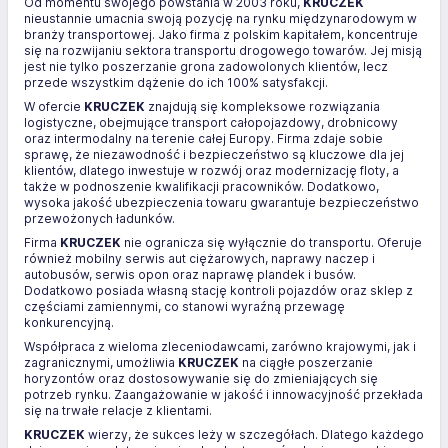
Od momentu swojego powstania w 2003 roku,
KRUCZEK
nieustannie umacnia swoją pozycję na rynku międzynarodowym w
branży transportowej. Jako firma z polskim kapitałem, koncentruje
się na rozwijaniu sektora transportu drogowego towarów. Jej misją
jest nie tylko poszerzanie grona zadowolonych klientów, lecz
przede wszystkim dążenie do ich 100% satysfakcji.
W ofercie
KRUCZEK
znajdują się kompleksowe rozwiązania
logistyczne, obejmujące transport całopojazdowy, drobnicowy
oraz intermodalny na terenie całej Europy. Firma zdaje sobie
sprawę, że niezawodność i bezpieczeństwo są kluczowe dla jej
klientów, dlatego inwestuje w rozwój oraz modernizację floty, a
także w podnoszenie kwalifikacji pracowników. Dodatkowo,
wysoka jakość ubezpieczenia towaru gwarantuje bezpieczeństwo
przewożonych ładunków.
Firma
KRUCZEK
nie ogranicza się wyłącznie do transportu. Oferuje
również mobilny serwis aut ciężarowych, naprawy naczep i
autobusów, serwis opon oraz naprawę plandek i busów.
Dodatkowo posiada własną stację kontroli pojazdów oraz sklep z
częściami zamiennymi, co stanowi wyraźną przewagę
konkurencyjną.
Współpraca z wieloma zleceniodawcami, zarówno krajowymi, jak i
zagranicznymi, umożliwia
KRUCZEK
na ciągłe poszerzanie
horyzontów oraz dostosowywanie się do zmieniających się
potrzeb rynku. Zaangażowanie w jakość i innowacyjność przekłada
się na trwałe relacje z klientami.
KRUCZEK
wierzy, że sukces leży w szczegółach. Dlatego każdego