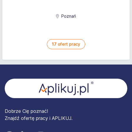
Poznań
17
ofert pracy
Stopka
Dobrze Cię poznać!
Znajdź ofertę pracy i APLIKUJ.