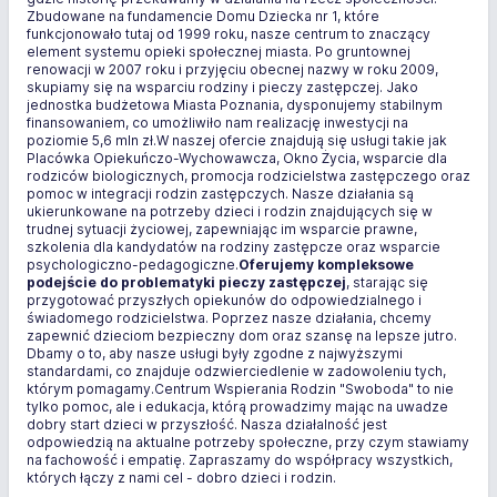
Zbudowane na fundamencie Domu Dziecka nr 1, które
funkcjonowało tutaj od 1999 roku, nasze centrum to znaczący
element systemu opieki społecznej miasta. Po gruntownej
renowacji w 2007 roku i przyjęciu obecnej nazwy w roku 2009,
skupiamy się na wsparciu rodziny i pieczy zastępczej. Jako
jednostka budżetowa Miasta Poznania, dysponujemy stabilnym
finansowaniem, co umożliwiło nam realizację inwestycji na
poziomie 5,6 mln zł.W naszej ofercie znajdują się usługi takie jak
Placówka Opiekuńczo-Wychowawcza, Okno Życia, wsparcie dla
rodziców biologicznych, promocja rodzicielstwa zastępczego oraz
pomoc w integracji rodzin zastępczych. Nasze działania są
ukierunkowane na potrzeby dzieci i rodzin znajdujących się w
trudnej sytuacji życiowej, zapewniając im wsparcie prawne,
szkolenia dla kandydatów na rodziny zastępcze oraz wsparcie
psychologiczno-pedagogiczne.
Oferujemy kompleksowe
podejście do problematyki pieczy zastępczej
, starając się
przygotować przyszłych opiekunów do odpowiedzialnego i
świadomego rodzicielstwa. Poprzez nasze działania, chcemy
zapewnić dzieciom bezpieczny dom oraz szansę na lepsze jutro.
Dbamy o to, aby nasze usługi były zgodne z najwyższymi
standardami, co znajduje odzwierciedlenie w zadowoleniu tych,
którym pomagamy.Centrum Wspierania Rodzin "Swoboda" to nie
tylko pomoc, ale i edukacja, którą prowadzimy mając na uwadze
dobry start dzieci w przyszłość. Nasza działalność jest
odpowiedzią na aktualne potrzeby społeczne, przy czym stawiamy
na fachowość i empatię. Zapraszamy do współpracy wszystkich,
których łączy z nami cel - dobro dzieci i rodzin.