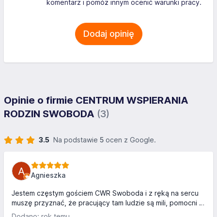
komentarz i pomóż innym ocenić warunki pracy.
Dodaj opinię
Opinie o firmie CENTRUM WSPIERANIA
RODZIN SWOBODA
(3)
3.5
Na podstawie
5
ocen z Google.
Agnieszka
Jestem częstym gościem CWR Swoboda i z ręką na sercu
muszę przyznać, że pracujący tam ludzie są mili, pomocni i
serdeczni.
Dodano: rok temu