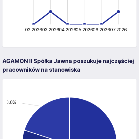
0.5
1
0
02.2026
03.2026
04.2026
L
05.2026
06.2026
07.2026
AGAMON II Spółka Jawna poszukuje najczęściej
pracowników na stanowiska
: 20.0%