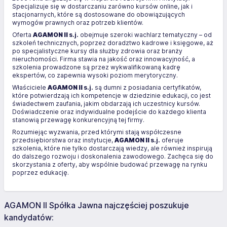
Specjalizuje się w dostarczaniu zarówno kursów online, jak i
stacjonarnych, które są dostosowane do obowiązujących
wymogów prawnych oraz potrzeb klientów.
Oferta
AGAMON II
s.j.
obejmuje szeroki wachlarz tematyczny – od
szkoleń technicznych, poprzez doradztwo kadrowe i księgowe, aż
po specjalistyczne kursy dla służby zdrowia oraz branży
nieruchomości. Firma stawia na jakość oraz innowacyjność, a
szkolenia prowadzone są przez wykwalifikowaną kadrę
ekspertów, co zapewnia wysoki poziom merytoryczny.
Właściciele
AGAMON II
s.j.
są dumni z posiadania certyfikatów,
które potwierdzają ich kompetencje w dziedzinie edukacji, co jest
świadectwem zaufania, jakim obdarzają ich uczestnicy kursów.
Doświadczenie oraz indywidualne podejście do każdego klienta
stanowią przewagę konkurencyjną tej firmy.
Rozumiejąc wyzwania, przed którymi stają współczesne
przedsiębiorstwa oraz instytucje,
AGAMON II
s.j.
oferuje
szkolenia, które nie tylko dostarczają wiedzy, ale również inspirują
do dalszego rozwoju i doskonalenia zawodowego. Zachęca się do
skorzystania z oferty, aby wspólnie budować przewagę na rynku
poprzez edukację.
AGAMON II Spółka Jawna najczęściej poszukuje
kandydatów: