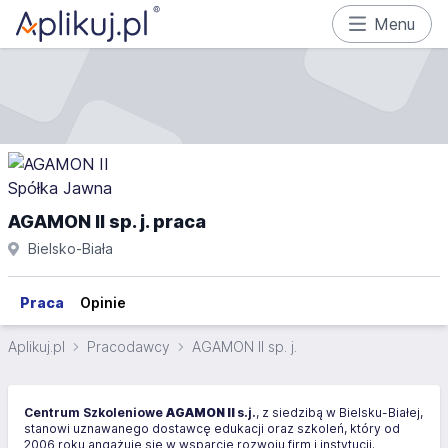
Menu
AGAMON II sp. j. praca
Bielsko-Biała
Praca
Opinie
Aplikuj.pl
Pracodawcy
AGAMON II sp. j.
Centrum Szkoleniowe
AGAMON II
s.j.
, z siedzibą w Bielsku-Białej,
stanowi uznawanego dostawcę edukacji oraz szkoleń, który od
2006 roku angażuje się w wsparcie rozwoju firm i instytucji.