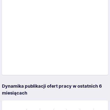
Dynamika publikacji ofert pracy w ostatnich 6
miesiącach
-0.5
-2
-1
3
2