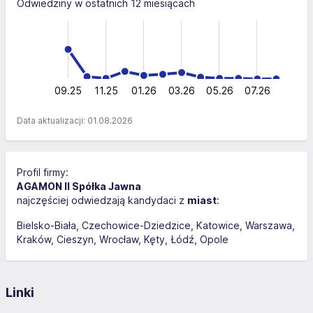
Odwiedziny w ostatnich 12 miesiącach
-100
150
-40
-50
100
100
50
0
09.25
11.25
01.26
03.26
L
05.26
07.26
Data aktualizacji: 01.08.2026
Profil firmy:
AGAMON II Spółka Jawna
najczęściej odwiedzają kandydaci z
miast
:
Bielsko-Biała
Czechowice-Dziedzice
Katowice
Warszawa
Kraków
Cieszyn
Wrocław
Kęty
Łódź
Opole
Linki