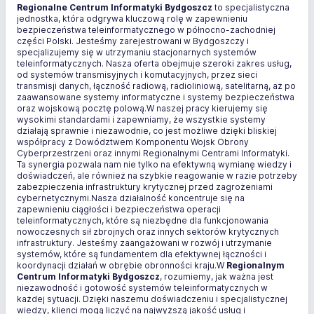
Regionalne Centrum Informatyki Bydgoszcz
to specjalistyczna
jednostka, która odgrywa kluczową rolę w zapewnieniu
bezpieczeństwa teleinformatycznego w północno-zachodniej
części Polski. Jesteśmy zarejestrowani w Bydgoszczy i
specjalizujemy się w utrzymaniu stacjonarnych systemów
teleinformatycznych. Nasza oferta obejmuje szeroki zakres usług,
od systemów transmisyjnych i komutacyjnych, przez sieci
transmisji danych, łączność radiową, radioliniową, satelitarną, aż po
zaawansowane systemy informatyczne i systemy bezpieczeństwa
oraz wojskową pocztę polową.W naszej pracy kierujemy się
wysokimi standardami i zapewniamy, że wszystkie systemy
działają sprawnie i niezawodnie, co jest możliwe dzięki bliskiej
współpracy z Dowództwem Komponentu Wojsk Obrony
Cyberprzestrzeni oraz innymi Regionalnymi Centrami Informatyki.
Ta synergia pozwala nam nie tylko na efektywną wymianę wiedzy i
doświadczeń, ale również na szybkie reagowanie w razie potrzeby
zabezpieczenia infrastruktury krytycznej przed zagrożeniami
cybernetycznymi.Nasza działalność koncentruje się na
zapewnieniu ciągłości i bezpieczeństwa operacji
teleinformatycznych, które są niezbędne dla funkcjonowania
nowoczesnych sił zbrojnych oraz innych sektorów krytycznych
infrastruktury. Jesteśmy zaangażowani w rozwój i utrzymanie
systemów, które są fundamentem dla efektywnej łączności i
koordynacji działań w obrębie obronności kraju.W
Regionalnym
Centrum Informatyki Bydgoszcz
, rozumiemy, jak ważna jest
niezawodność i gotowość systemów teleinformatycznych w
każdej sytuacji. Dzięki naszemu doświadczeniu i specjalistycznej
wiedzy, klienci mogą liczyć na najwyższą jakość usług i