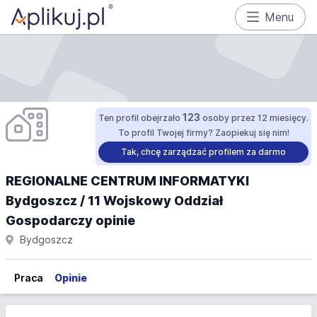
Menu
123
Ten profil obejrzało
osoby przez 12 miesięcy.
To profil Twojej firmy? Zaopiekuj się nim!
Tak, chcę zarządzać profilem za darmo
REGIONALNE CENTRUM INFORMATYKI
Bydgoszcz / 11 Wojskowy Oddział
Gospodarczy opinie
Bydgoszcz
Praca
Opinie