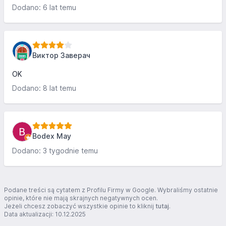
dyżurnego,służbie dyżurnej pst,służbie czołg sam,kończąc
Dodano: 6 lat temu
na przemiłej ekipie hali remontowej na czele z
kierownikiem,serdecznie dziękuję
Виктор Заверач
OK
Dodano: 8 lat temu
Bodex May
Dodano: 3 tygodnie temu
Podane treści są cytatem z Profilu Firmy w Google. Wybraliśmy ostatnie
opinie, które nie mają skrajnych negatywnych ocen.
Jeżeli chcesz zobaczyć wszystkie opinie to kliknij
tutaj
.
Data aktualizacji: 10.12.2025