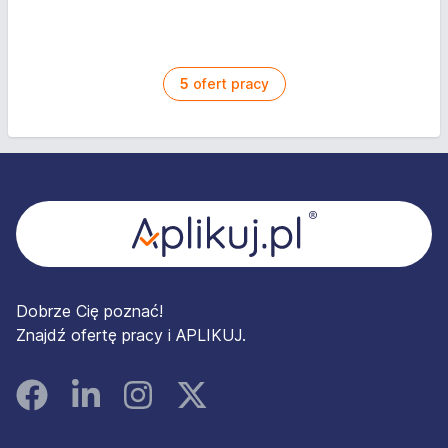
5
ofert pracy
Stopka
Dobrze Cię poznać!
Znajdź ofertę pracy i APLIKUJ.
Facebook
Linked In
Instagram
Instagram