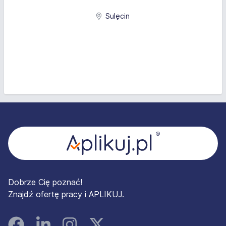
Sulęcin
Stopka
Dobrze Cię poznać!
Znajdź ofertę pracy i APLIKUJ.
Facebook
Linked In
Instagram
Instagram