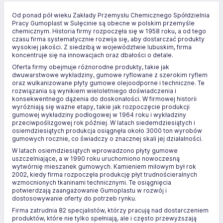
Od ponad pół wieku Zakłady Przemysłu Chemicznego Spółdzielnia
Pracy Gumoplast w Sulęcinie są obecne w polskim przemyśle
chemicznym. Historia firmy rozpoczęła się w 1958 roku, a od tego
czasu firma systematycznie rozwija się, aby dostarczać produkty
wysokiej jakości. Z siedzibą w województwie lubuskim, firma
koncentruje się na innowacjach oraz dbałości o detale.
Oferta firmy obejmuje różnorodne produkty, takie jak
dwuwarstwowe wykładziny, gumowe ryflowane z szerokim ryflem
oraz wulkanizowane płyty gumowe olejoodporne i techniczne. Te
rozwiązania są wynikiem wieloletniego doświadczenia i
konsekwentnego dążenia do doskonałości. W firmowej historii
wyróżniają się ważne etapy, takie jak rozpoczęcie produkcji
gumowej wykładziny podłogowej w 1964 roku i wykładziny
przeciwpoślizgowej rok później. W latach siedemdziesiątych i
osiemdziesiątych produkcja osiągnęła około 3000 ton wyrobów
gumowych rocznie, co świadczy o znacznej skali jej działalności.
W latach osiemdziesiątych wprowadzono płyty gumowe
uszczelniające, a w 1990 roku uruchomiono nowoczesną
wytwórnię mieszanek gumowych. Kamieniem milowym był rok
2002, kiedy firma rozpoczęła produkcję płyt trudnościeralnych
wzmocnionych tkaninami technicznymi. Te osiągnięcia
potwierdzają zaangażowanie Gumoplastu w rozwój i
dostosowywanie oferty do potrzeb rynku.
Firma zatrudnia 82 specjalistów, którzy pracują nad dostarczeniem
produktów, które nie tylko spełniają, ale i często przewyższają