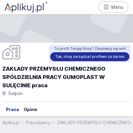
Menu
To profil Twojej firmy? Zaopiekuj się nim!
Tak, chcę zarządzać profilem za darmo
ZAKŁADY PRZEMYSŁU CHEMICZNEGO
SPÓŁDZIELNIA PRACY GUMOPLAST W
SULĘCINIE praca
Sulęcin
Praca
Opinie
Aplikuj.pl
Pracodawcy
ZAKŁADY PRZEMYSŁU CHEMICZNEGO 