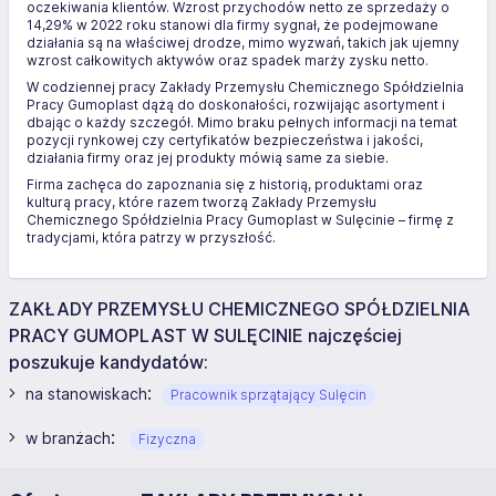
oczekiwania klientów. Wzrost przychodów netto ze sprzedaży o
14,29% w 2022 roku stanowi dla firmy sygnał, że podejmowane
działania są na właściwej drodze, mimo wyzwań, takich jak ujemny
wzrost całkowitych aktywów oraz spadek marży zysku netto.
W codziennej pracy Zakłady Przemysłu Chemicznego Spółdzielnia
Pracy Gumoplast dążą do doskonałości, rozwijając asortyment i
dbając o każdy szczegół. Mimo braku pełnych informacji na temat
pozycji rynkowej czy certyfikatów bezpieczeństwa i jakości,
działania firmy oraz jej produkty mówią same za siebie.
Firma zachęca do zapoznania się z historią, produktami oraz
kulturą pracy, które razem tworzą Zakłady Przemysłu
Chemicznego Spółdzielnia Pracy Gumoplast w Sulęcinie – firmę z
tradycjami, która patrzy w przyszłość.
ZAKŁADY PRZEMYSŁU CHEMICZNEGO SPÓŁDZIELNIA
PRACY GUMOPLAST W SULĘCINIE najczęściej
poszukuje kandydatów:
:
na stanowiskach
Pracownik sprzątający Sulęcin
:
w branżach
Fizyczna