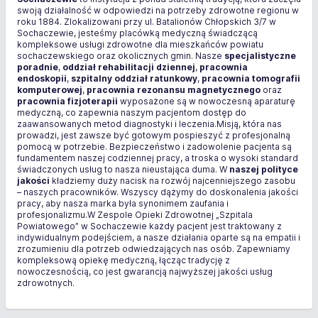
swoją działalność w odpowiedzi na potrzeby zdrowotne regionu w
roku 1884. Zlokalizowani przy ul. Batalionów Chłopskich 3/7 w
Sochaczewie, jesteśmy placówką medyczną świadczącą
kompleksowe usługi zdrowotne dla mieszkańców powiatu
sochaczewskiego oraz okolicznych gmin. Nasze
specjalistyczne
poradnie
,
oddział rehabilitacji dziennej
,
pracownia
endoskopii
,
szpitalny oddział ratunkowy
,
pracownia tomografii
komputerowej
,
pracownia rezonansu magnetycznego
oraz
pracownia fizjoterapii
wyposażone są w nowoczesną aparaturę
medyczną, co zapewnia naszym pacjentom dostęp do
zaawansowanych metod diagnostyki i leczenia.Misją, która nas
prowadzi, jest zawsze być gotowym pospieszyć z profesjonalną
pomocą w potrzebie. Bezpieczeństwo i zadowolenie pacjenta są
fundamentem naszej codziennej pracy, a troska o wysoki standard
świadczonych usług to nasza nieustająca duma. W
naszej polityce
jakości
kładziemy duży nacisk na rozwój najcenniejszego zasobu
– naszych pracowników. Wszyscy dążymy do doskonalenia jakości
pracy, aby nasza marka była synonimem zaufania i
profesjonalizmu.W Zespole Opieki Zdrowotnej „Szpitala
Powiatowego” w Sochaczewie każdy pacjent jest traktowany z
indywidualnym podejściem, a nasze działania oparte są na empatii i
zrozumieniu dla potrzeb odwiedzających nas osób. Zapewniamy
kompleksową opiekę medyczną, łącząc tradycję z
nowoczesnością, co jest gwarancją najwyższej jakości usług
zdrowotnych.