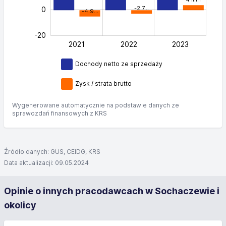
-2.7…
0
-4.9…
-20
2021
2022
L
2023
Dochody netto ze sprzedaży
Zysk / strata brutto
Wygenerowane automatycznie na podstawie danych ze
sprawozdań finansowych z KRS
Źródło danych: GUS, CEIDG, KRS
Data aktualizacji: 09.05.2024
Opinie o innych pracodawcach w Sochaczewie i
okolicy