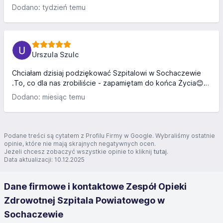
obsługą. Zostałam szybko przyjęta, przeprowadzono
Dodano: tydzień temu
dokładny wywiad oraz wykonano wiele badań. Szczególne
podziękowania należą się Panu z personelu medycznego w
niebieskim stroju, który na początku pobierał mi krew i
odprowadzał mnie na badania – na bieżąco informował,
gdzie będę kierowana, ile będę czekać na wyniki,
Urszula Szulc
regularnie pytał, czy wszystko w porządku, a gdy
wyraziłam strach przed...
Chciałam dzisiaj podziękować Szpitalowi w Sochaczewie
.To, co dla nas zrobiliście - zapamiętam do końca Życia😊
Wasza opieka nad noworodkiem jak i świeżo upieczoną
Dodano: miesiąc temu
mamą jest po prostu na najwyższym poziomie, a sam poród
spokojny, świadomy i peten emocji... Będę polecać bez
końca! Cieszę się, że to właśnie ten szpital wybrałam. To
byt strzał w 10! Pozdrawiam cały personel i jeszcze raz
Podane treści są cytatem z Profilu Firmy w Google. Wybraliśmy ostatnie
dziękuję
opinie, które nie mają skrajnych negatywnych ocen.
Jeżeli chcesz zobaczyć wszystkie opinie to kliknij
tutaj
.
Data aktualizacji: 10.12.2025
Dane firmowe i kontaktowe Zespół Opieki
Zdrowotnej Szpitala Powiatowego w
Sochaczewie