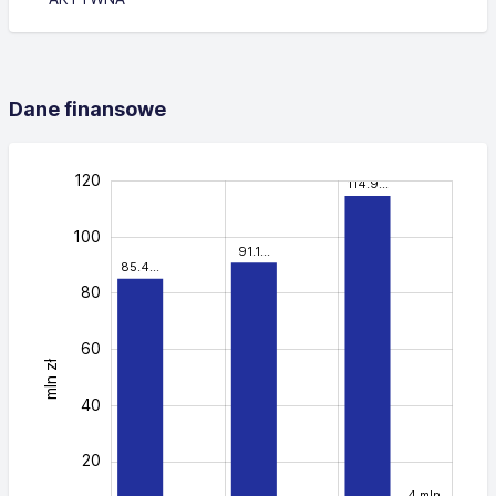
Dane finansowe
140
-40
-60
-30
-10
50
70
30
10
120
114.9…
100
91.1…
85.4…
80
60
mln zł
100
40
20
4 mln