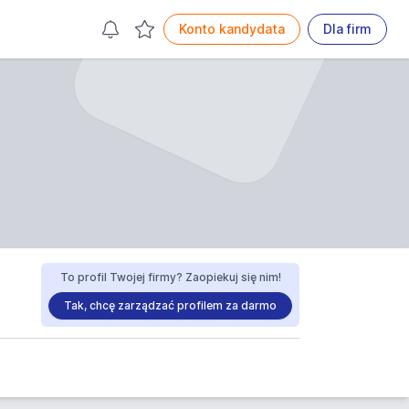
Konto kandydata
Dla firm
To profil Twojej firmy? Zaopiekuj się nim!
Tak, chcę zarządzać profilem za darmo