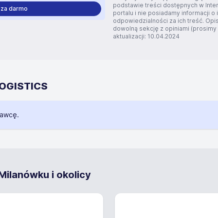
podstawie treści dostępnych w Inte
 za darmo
portalu i nie posiadamy informacji o 
odpowiedzialności za ich treść. Opi
dowolną sekcję z opiniami (prosimy o
aktualizacji: 10.04.2024
 LOGISTICS
dawcę.
ilanówku i okolicy