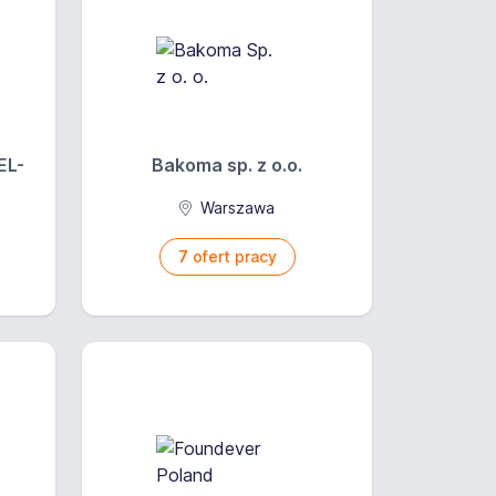
EL-
Bakoma sp. z o.o.
Warszawa
7
ofert pracy