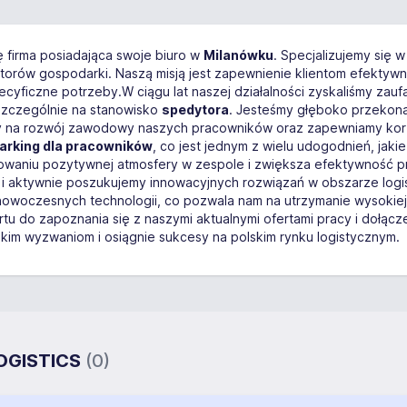
ę firma posiadająca swoje biuro w
Milanówku
. Specjalizujemy się w
torów gospodarki. Naszą misją jest zapewnienie klientom efektywn
yficzne potrzeby.W ciągu lat naszej działalności zyskaliśmy zaufan
szczególnie na stanowisko
spedytora
. Jesteśmy głęboko przekonan
y na rozwój zawodowy naszych pracowników oraz zapewniamy korz
arking dla pracowników
, co jest jednym z wielu udogodnień, jak
owaniu pozytywnej atmosfery w zespole i zwiększa efektywność pra
i aktywnie poszukujemy innowacyjnych rozwiązań w obszarze logist
nowoczesnych technologii, co pozwala nam na utrzymanie wysokie
ortu do zapoznania się z naszymi aktualnymi ofertami pracy i dołąc
kim wyzwaniom i osiągnie sukcesy na polskim rynku logistycznym.
LOGISTICS
(0)