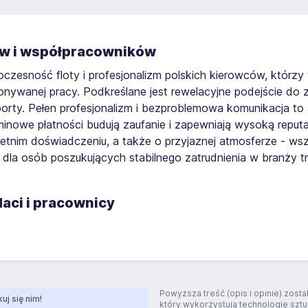
tów i współpracowników
czesność floty i profesjonalizm polskich kierowców, którz
wanej pracy. Podkreślane jest rewelacyjne podejście do z
orty. Pełen profesjonalizm i bezproblemowa komunikacja to a
rminowe płatności budują zaufanie i zapewniają wysoką repu
eloletnim doświadczeniu, a także o przyjaznej atmosferze - w
dla osób poszukujących stabilnego zatrudnienia w branży t
aci i pracownicy
Powyższa treść (opis i opinie) zos
uj się nim!
który wykorzystują technologię szt