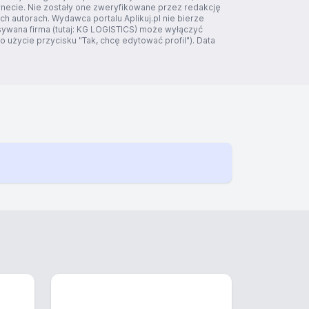
rnecie. Nie zostały one zweryfikowane przez redakcję
ich autorach. Wydawca portalu Aplikuj.pl nie bierze
sywana firma (tutaj: KG LOGISTICS) może wyłączyć
 użycie przycisku "Tak, chcę edytować profil"). Data