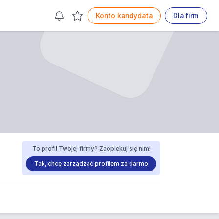
Konto kandydata
Dla firm
To profil Twojej firmy? Zaopiekuj się nim!
Tak, chcę zarządzać profilem za darmo