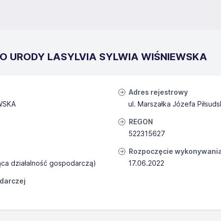
UDIO URODY LASYLVIA SYLWIA WIŚNIEWSKA
Adres rejestrowy
WSKA
ul. Marszałka Józefa Piłsud
REGON
522315627
Rozpoczęcie wykonywania 
ąca działalność gospodarczą)
17.06.2022
odarczej