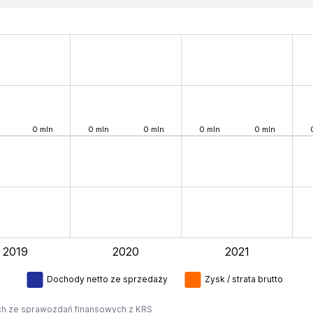
0 mln
0 mln
0 mln
0 mln
0 mln
2019
2020
2021
L
Dochody netto ze sprzedaży
Zysk / strata brutto
h ze sprawozdań finansowych z KRS