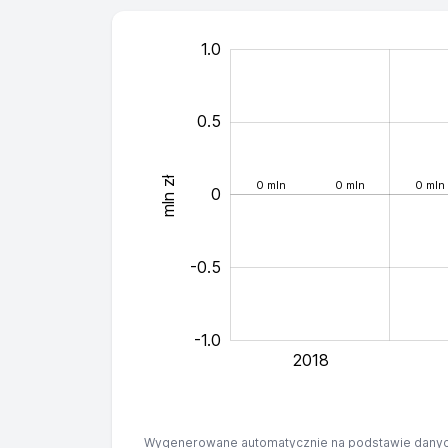
-0.4
-0.8
-0.6
-0.2
-2.0
-1.4
-1.5
-1.2
1.5
1.0
0.5
mln zł
0 mln
0 mln
0 mln
0
-0.4
-0.5
-1.0
2018
Wygenerowane automatycznie na podstawie danyc