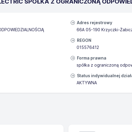
PELECTRIC SPÓŁKA Z OGRANICZONĄ ODPOWI
Adres rejestrowy
ODPOWIEDZIALNOŚCIĄ
66A 05-190 Krzyczki-Żabic
REGON
015576412
Forma prawna
spółka z ograniczoną odpow
Status indywidualnej dzia
AKTYWNA