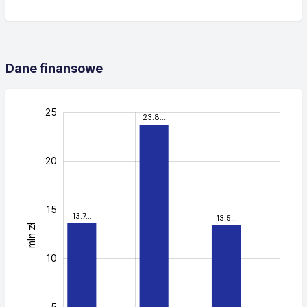
Dane finansowe
-10
30
12
-5
-2
4
6
8
2
25
23.8…
20
15
13.7…
13.5…
mln zł
20
10
5