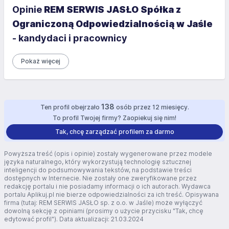
Opinie
REM SERWIS JASŁO Spółka z
Ograniczoną Odpowiedzialnością w Jaśle
- kandydaci i pracownicy
Pokaż więcej
138
Ten profil obejrzało
osób przez 12 miesięcy.
To profil Twojej firmy? Zaopiekuj się nim!
Tak, chcę zarządzać profilem za darmo
Powyższa treść (opis i opinie) zostały wygenerowane przez modele
języka naturalnego, który wykorzystują technologię sztucznej
inteligencji do podsumowywania tekstów, na podstawie treści
dostępnych w Internecie. Nie zostały one zweryfikowane przez
redakcję portalu i nie posiadamy informacji o ich autorach. Wydawca
portalu Aplikuj.pl nie bierze odpowiedzialności za ich treść. Opisywana
firma (tutaj: REM SERWIS JASŁO sp. z o.o. w Jaśle) może wyłączyć
dowolną sekcję z opiniami (prosimy o użycie przycisku "Tak, chcę
edytować profil"). Data aktualizacji: 21.03.2024