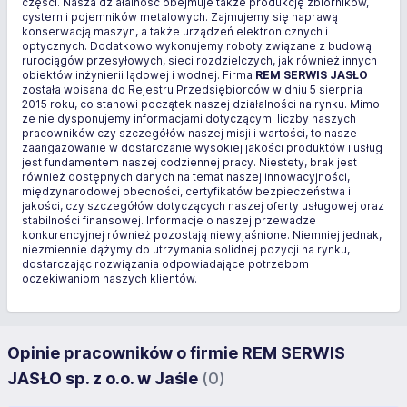
części. Nasza działalność obejmuje także produkcję zbiorników,
cystern i pojemników metalowych. Zajmujemy się naprawą i
konserwacją maszyn, a także urządzeń elektronicznych i
optycznych. Dodatkowo wykonujemy roboty związane z budową
rurociągów przesyłowych, sieci rozdzielczych, jak również innych
obiektów inżynierii lądowej i wodnej. Firma
REM SERWIS JASŁO
została wpisana do Rejestru Przedsiębiorców w dniu 5 sierpnia
2015 roku, co stanowi początek naszej działalności na rynku. Mimo
że nie dysponujemy informacjami dotyczącymi liczby naszych
pracowników czy szczegółów naszej misji i wartości, to nasze
zaangażowanie w dostarczanie wysokiej jakości produktów i usług
jest fundamentem naszej codziennej pracy. Niestety, brak jest
również dostępnych danych na temat naszej innowacyjności,
międzynarodowej obecności, certyfikatów bezpieczeństwa i
jakości, czy szczegółów dotyczących naszej oferty usługowej oraz
stabilności finansowej. Informacje o naszej przewadze
konkurencyjnej również pozostają niewyjaśnione. Niemniej jednak,
niezmiennie dążymy do utrzymania solidnej pozycji na rynku,
dostarczając rozwiązania odpowiadające potrzebom i
oczekiwaniom naszych klientów.
Opinie pracowników o firmie REM SERWIS
JASŁO sp. z o.o. w Jaśle
(0)