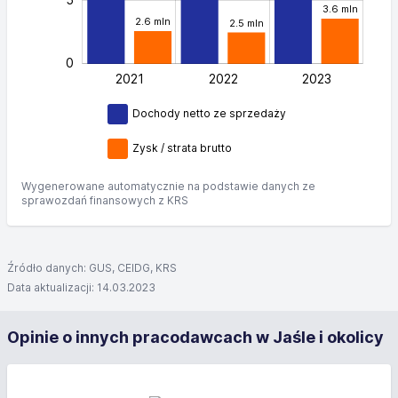
3.6 mln
2.6 mln
2.5 mln
0
2021
2022
L
2023
Dochody netto ze sprzedaży
Zysk / strata brutto
Wygenerowane automatycznie na podstawie danych ze
sprawozdań finansowych z KRS
Źródło danych: GUS, CEIDG, KRS
Data aktualizacji: 14.03.2023
Opinie o innych pracodawcach w Jaśle i okolicy