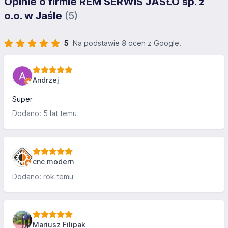
Opinie o firmie REM SERWIS JASŁO sp. z
o.o. w Jaśle
(5)
5
Na podstawie
8
ocen z Google.
Andrzej
Super
Dodano: 5 lat temu
cnc modern
Dodano: rok temu
Mariusz Filipak