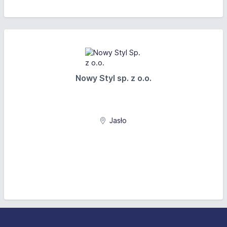
Nowy Styl sp. z o.o.
Jasło
Stopka