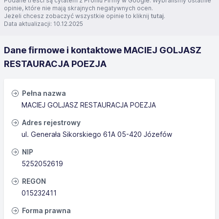
Podane treści są cytatem z Profilu Firmy w Google. Wybraliśmy ostatnie
opinie, które nie mają skrajnych negatywnych ocen.
Jeżeli chcesz zobaczyć wszystkie opinie to kliknij
tutaj
.
Data aktualizacji: 10.12.2025
Dane firmowe i kontaktowe MACIEJ GOLJASZ
RESTAURACJA POEZJA
Pełna nazwa
MACIEJ GOLJASZ RESTAURACJA POEZJA
Adres rejestrowy
ul. Generała Sikorskiego 61A 05-420 Józefów
NIP
5252052619
REGON
015232411
Forma prawna