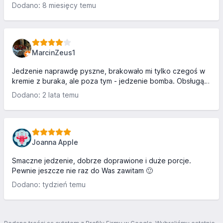
maly i duży głód. Spore porcje mięsa i ryby. Tylko rachunek
Dodano: 8 miesięcy temu
był trochę za słony 😁
MarcinZeus1
Jedzenie naprawdę pyszne, brakowało mi tylko czegoś w
kremie z buraka, ale poza tym - jedzenie bomba. Obsługą
lekko się zawiodłam. Nie dostaliśmy chlebka i paluszków
Dodano: 2 lata temu
tak jak zawsze dostawaliśmy. Dodać trzeba, że stolik obok
był obsługiwany przez kogoś innego i otrzymał taką
zagryzkę. Pomijając wyżej wymienione minusy, na ogół jest
to super restauracja z cudownym klimatem.
Joanna Apple
Smaczne jedzenie, dobrze doprawione i duże porcje.
Pewnie jeszcze nie raz do Was zawitam 🙂
Dodano: tydzień temu