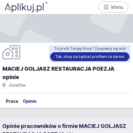
Menu
To profil Twojej firmy? Zaopiekuj się nim!
Tak, chcę zarządzać profilem za darmo
MACIEJ GOLJASZ RESTAURACJA POEZJA
opinie
Józefów
Praca
Opinie
Opinie pracowników o firmie MACIEJ GOLJASZ