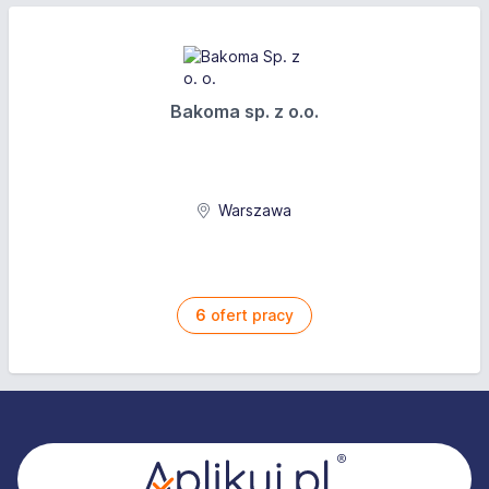
Bakoma sp. z o.o.
Warszawa
6
ofert pracy
Stopka