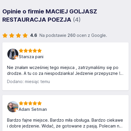
Opinie o firmie MACIEJ GOLJASZ
RESTAURACJA POEZJA
(4)
4.6
Na podstawie
260
ocen z Google.
Starsza pani
Nie znałam wcześniej tego miejsca , zatrzymaliśmy się po
drodze. A tu co za niespodzianka! Jedzenie przepyszne !
Fajna, miła, pomocna i kompetentna obsługa. Czysto,
Dodano: miesiąc temu
przytulnie, z klimatem. A teraz uwaga ! Za dwa dania z
napojami 114 zł! I to jakie pyszne ! Ceny absolutnie
doskonałe, jak i jedzenie.
Adam Setman
Bardzo fajne miejsce. Bardzo miła obsługa. Bardzo ciekawe
i dobre jedzenie. Widać, że gotowane z pasją. Polecam na