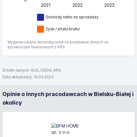
2021
2022
L
2023
Dochody netto ze sprzedaży
Zysk / strata brutto
Wygenerowane automatycznie na podstawie danych ze
sprawozdań finansowych z KRS
Źródło danych: GUS, CEIDG, KRS
Data aktualizacji: 16.03.2023
Opinie o innych pracodawcach w Bielsku-Białej i
okolicy