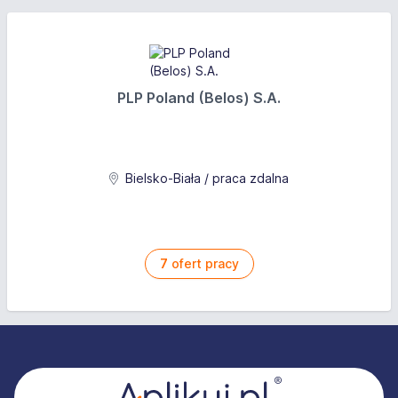
PLP Poland (Belos) S.A.
Bielsko-Biała / praca zdalna
7
ofert pracy
Stopka