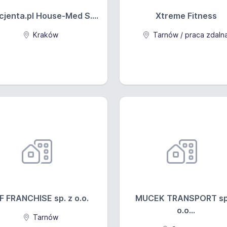
cjenta.pl House-Med S....
Xtreme Fitness
Kraków
Tarnów / praca zdaln
F FRANCHISE sp. z o.o.
MUCEK TRANSPORT sp
o.o...
Tarnów