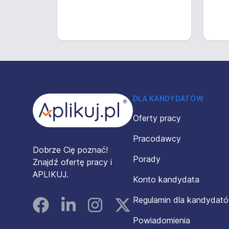
Stopka
DLA KANDYDATÓW
Oferty pracy
Pracodawcy
Dobrze Cię poznać!
Porady
Znajdź ofertę pracy i
APLIKUJ.
Konto kandydata
Regulamin dla kandydat
Facebook
Linked In
Instagram
Instagram
Powiadomienia