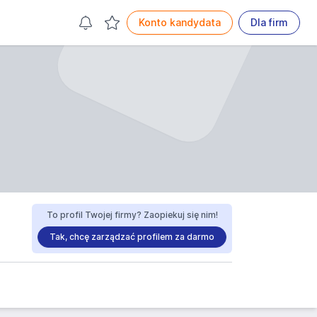
Konto kandydata
Dla firm
To profil Twojej firmy? Zaopiekuj się nim!
Tak, chcę zarządzać profilem za darmo