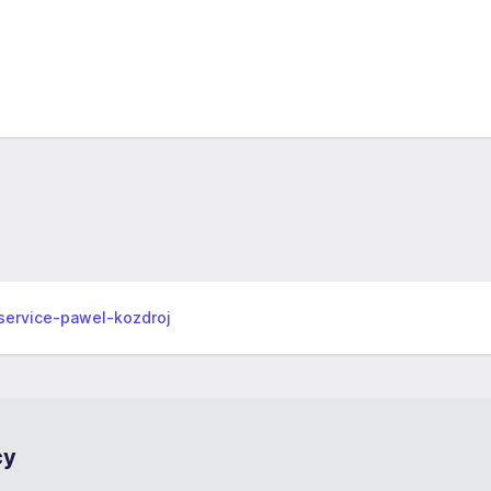
iservice-pawel-kozdroj
cy