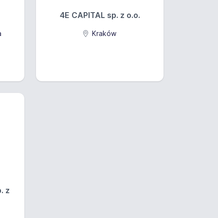
4E CAPITAL sp. z o.o.
a
Kraków
. z