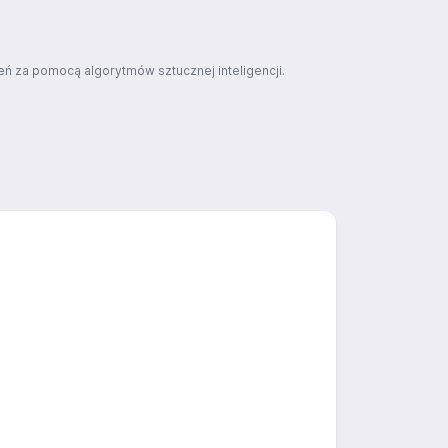
ń za pomocą algorytmów sztucznej inteligencji.