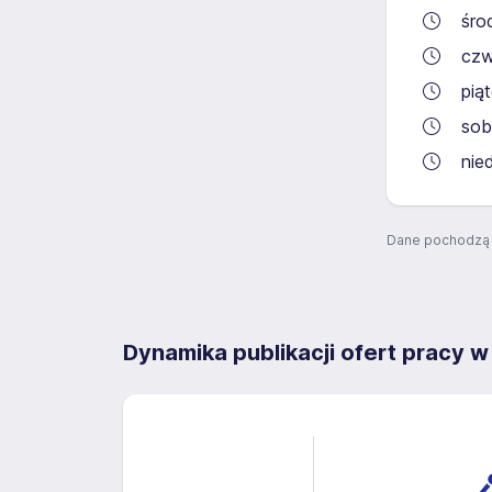
śro
czw
pią
sob
nie
Dane pochodzą 
Dynamika publikacji ofert pracy w
1.2
-0.4
-0.2
1.4
1.0