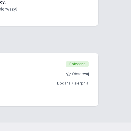
cy.
pierwszy!
Polecana
Obserwuj
Dodana 7 sierpnia