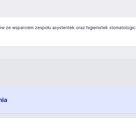
stów ze wsparciem zespołu asystentek oraz higienistek stomatolo
nia