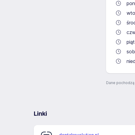
pon
wto
śro
czw
pią
sob
nie
Dane pochodzą 
Linki
dentalrevolution.pl