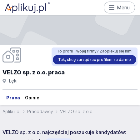
Menu
To profil Twojej firmy? Zaopiekuj się nim!
Tak, chcę zarządzać profilem za darmo
VELZO sp. z o.o. praca
Łęki
Praca
Opinie
Aplikuj.pl
Pracodawcy
VELZO sp. z o.o.
VELZO sp. z o.o. najczęściej poszukuje kandydatów: