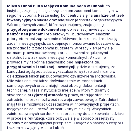
Miasto Luboń Biuro Majątku Komunalnego w Luboniu
to
instytucja zajmująca się zarządzaniem zasobami komunalnymi w
regionie Lubonia. Nasze usługi koncentrują się na
analizie potrzeb
inwestycyjnych
miasta oraz miejskich jednostek organizacyjnych.
Wśród głównych zadań, które wykonujemy, znajduje się
przygotowywanie dokumentacji
do realizacji inwestycji oraz
nadzór nad pracami
projektowymi i budowlanym. Naszym
priorytetem jest zapewnienie efektywnej kontroli nad realizacją
zadań inwestycyjnych, co obejmuje monitorowanie kosztów oraz
ich zgodności z założonym budżetem. W pracy kierujemy się
normami prawa budowlanego oraz ustawami regulującymi
działalność w zakresie inwestycji komunalnych. Aktualnie
prowadzimy nabór na stanowisko
podinspektora ds.
przygotowania i realizacji inwestycji
, gdzie oczekujemy, że
kandydaci będą posiadać wykształcenie wyższe techniczne w
dziedzinach takich jak budownictwo czy inżynieria środowiska.
Mile widziane jest także doświadczenie w jednostkach
samorządowych oraz umiejętności obsługi dokumentacji
technicznej. Nasza instytucja to miejsce, w którym dbamy o
stworzenie
przyjaznej atmosfery
pracy, oferując stabilne
zatrudnienie oraz możliwość rozwoju zawodowego. Zatrudnieni
mają także możliwość uczestnictwa w innowacyjnych projektach,
mających na celu rozwój infrastruktury miejskiej. Wszystkich
zainteresowanych serdecznie zapraszamy do aplikowania i udziału
w procesie rekrutacji, która odbywa się w sposób przejrzysty i
zgodny z obowiązującymi przepisami. Dołącz do naszego zespołu
i razem rozwijajmy Miasto Luboń!