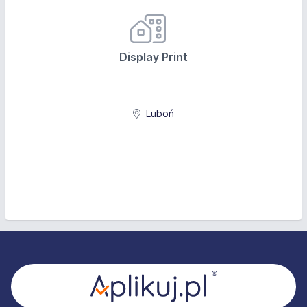
Display Print
Luboń
Stopka