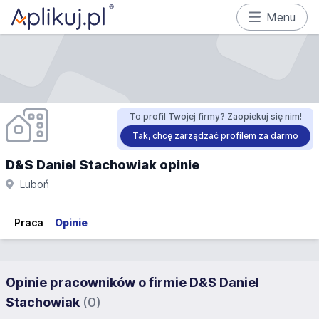
Menu
To profil Twojej firmy? Zaopiekuj się nim!
Tak, chcę zarządzać profilem za darmo
D&S Daniel Stachowiak opinie
Luboń
Praca
Opinie
Opinie pracowników o firmie D&S Daniel
Stachowiak
(0)