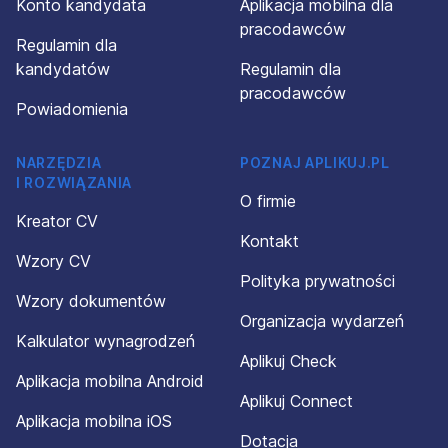
Konto kandydata
Aplikacja mobilna dla
pracodawców
Regulamin dla
kandydatów
Regulamin dla
pracodawców
Powiadomienia
NARZĘDZIA
POZNAJ APLIKUJ.PL
I ROZWIĄZANIA
O firmie
Kreator CV
Kontakt
Wzory CV
Polityka prywatności
Wzory dokumentów
Organizacja wydarzeń
Kalkulator wynagrodzeń
Aplikuj Check
Aplikacja mobilna Android
Aplikuj Connect
Aplikacja mobilna iOS
Dotacja