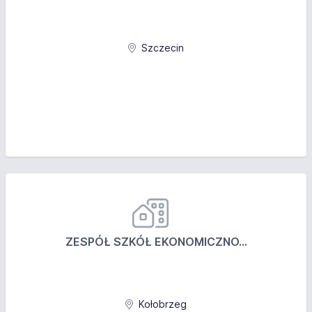
Oferujemy
Szczecin
Stabilne zatrudnienie.
Atrakcyjny system wynagradzania, składający się z
podstawy oraz prowizji od sprzedaży.
Możliwość rozwoju zawodowego i awansu w
strukturach firmy.
Przyjazną atmosferę pracy oraz wsparcie ze strony
doświadczonego zespołu.
Niezbędne narzędzia pracy: samochód służbowy,
laptop, telefon
ZESPÓŁ SZKÓŁ EKONOMICZNO...
Kołobrzeg