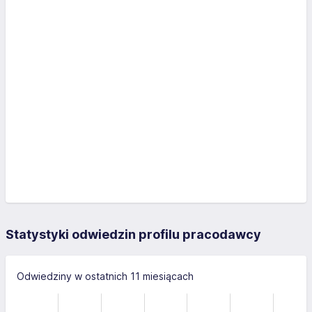
Statystyki odwiedzin profilu pracodawcy
Odwiedziny w ostatnich 11 miesiącach
-4
-2
-1
6
4