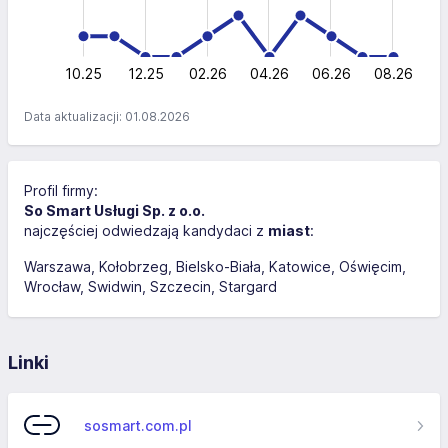
0
2
0
10.25
12.25
02.26
L
04.26
06.26
08.26
Data aktualizacji: 01.08.2026
Profil firmy:
So Smart Usługi Sp. z o.o.
najczęściej odwiedzają kandydaci z
miast
:
Warszawa
Kołobrzeg
Bielsko-Biała
Katowice
Oświęcim
Wrocław
Swidwin
Szczecin
Stargard
Linki
sosmart.com.pl