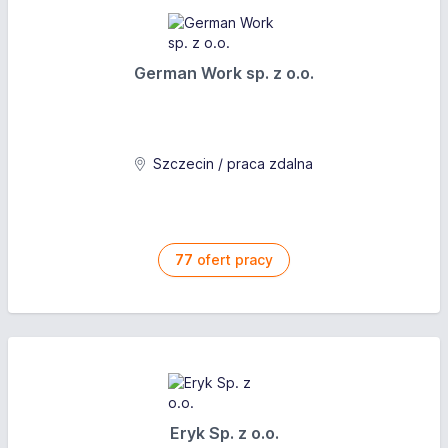
marketingowych.
Budowanie długofalowych relacji handlowych z
klientami oraz partnerami biznesowymi.
German Work sp. z o.o.
Opracowywanie i prezentacja ofert handlowych,
dopasowanych do indywidualnych potrzeb
klientów.
Monitorowanie rynku oraz analiza trendów
Szczecin / praca zdalna
sprzedażowych w branży.
Wymagania
77
ofert pracy
Doświadczenie w branży sprzątającej będzie
bardzo mile widziane.
Umiejętność negocjacji i budowania trwałych relacji
biznesowych.
Zdolności komunikacyjne oraz umiejętność
prezentacji.
Inicjatywa oraz samodzielność w działaniu.
Eryk Sp. z o.o.
Prawo jazdy kat. B.