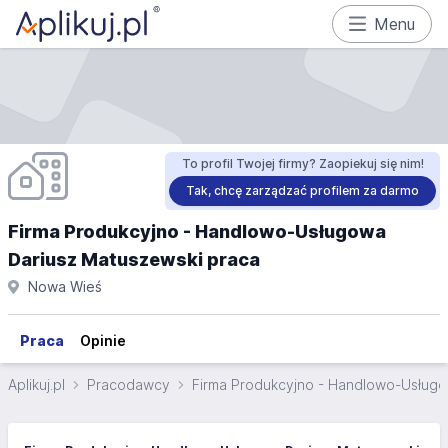
Menu
To profil Twojej firmy? Zaopiekuj się nim!
Tak, chcę zarządzać profilem za darmo
Firma Produkcyjno - Handlowo-Usługowa
Dariusz Matuszewski praca
Nowa Wieś
Praca
Opinie
Aplikuj.pl
Pracodawcy
Firma Produkcyjno - Handlowo-Usługo