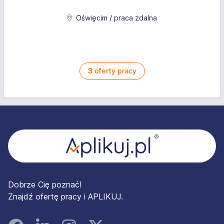
Oświęcim / praca zdalna
3
oferty pracy
Stopka
Dobrze Cię poznać!
Znajdź ofertę pracy i APLIKUJ.