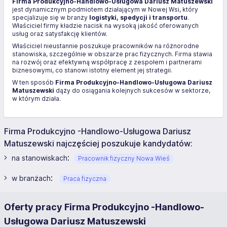
Firma Produkcyjno-Handlowo-Usługowa Dariusz Matuszewski
jest dynamicznym podmiotem działającym w Nowej Wsi, który
specjalizuje się w branży
logistyki, spedycji i transportu
.
Właściciel firmy kładzie nacisk na wysoką jakość oferowanych
usług oraz satysfakcję klientów.
Właściciel nieustannie poszukuje pracowników na różnorodne
stanowiska, szczególnie w obszarze prac fizycznych. Firma stawia
na rozwój oraz efektywną współpracę z zespołem i partnerami
biznesowymi, co stanowi istotny element jej strategii.
W ten sposób
Firma Produkcyjno-Handlowo-Usługowa Dariusz
Matuszewski
dąży do osiągania kolejnych sukcesów w sektorze,
w którym działa.
Firma Produkcyjno -Handlowo-Usługowa Dariusz
Matuszewski najczęściej poszukuje kandydatów:
:
na stanowiskach
Pracownik fizyczny Nowa Wieś
:
w branżach
Praca fizyczna
Oferty pracy Firma Produkcyjno -Handlowo-
Usługowa Dariusz Matuszewski