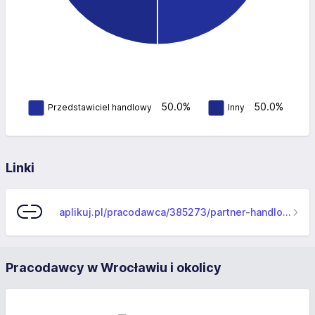
50.0%
50.0%
Przedstawiciel handlowy
Inny
Linki
aplikuj.pl/pracodawca/385273/partner-handlowy-t-mobile-polska-fiber-fish-sp-z-o-o-
Pracodawcy w Wrocławiu i okolicy