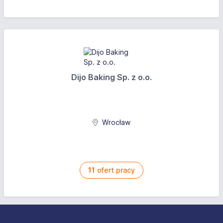
Dijo Baking Sp. z o.o.
Wrocław
11
ofert pracy
Stopka