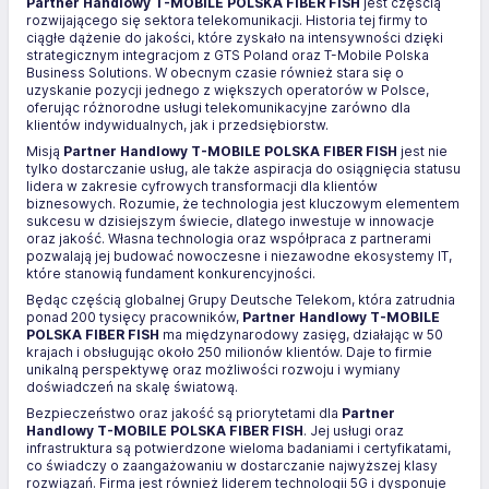
Partner Handlowy T-MOBILE POLSKA FIBER FISH
jest częścią
rozwijającego się sektora telekomunikacji. Historia tej firmy to
ciągłe dążenie do jakości, które zyskało na intensywności dzięki
strategicznym integracjom z GTS Poland oraz T-Mobile Polska
Business Solutions. W obecnym czasie również stara się o
uzyskanie pozycji jednego z większych operatorów w Polsce,
oferując różnorodne usługi telekomunikacyjne zarówno dla
klientów indywidualnych, jak i przedsiębiorstw.
Misją
Partner Handlowy T-MOBILE POLSKA FIBER FISH
jest nie
tylko dostarczanie usług, ale także aspiracja do osiągnięcia statusu
lidera w zakresie cyfrowych transformacji dla klientów
biznesowych. Rozumie, że technologia jest kluczowym elementem
sukcesu w dzisiejszym świecie, dlatego inwestuje w innowacje
oraz jakość. Własna technologia oraz współpraca z partnerami
pozwalają jej budować nowoczesne i niezawodne ekosystemy IT,
które stanowią fundament konkurencyjności.
Będąc częścią globalnej Grupy Deutsche Telekom, która zatrudnia
ponad 200 tysięcy pracowników,
Partner Handlowy T-MOBILE
POLSKA FIBER FISH
ma międzynarodowy zasięg, działając w 50
krajach i obsługując około 250 milionów klientów. Daje to firmie
unikalną perspektywę oraz możliwości rozwoju i wymiany
doświadczeń na skalę światową.
Bezpieczeństwo oraz jakość są priorytetami dla
Partner
Handlowy T-MOBILE POLSKA FIBER FISH
. Jej usługi oraz
infrastruktura są potwierdzone wieloma badaniami i certyfikatami,
co świadczy o zaangażowaniu w dostarczanie najwyższej klasy
rozwiązań. Firma jest również liderem technologii 5G i dysponuje