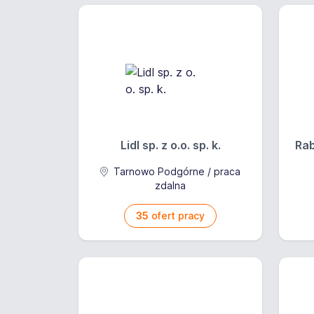
Lidl sp. z o.o. sp. k.
Rab
Tarnowo Podgórne / praca
zdalna
35
ofert pracy