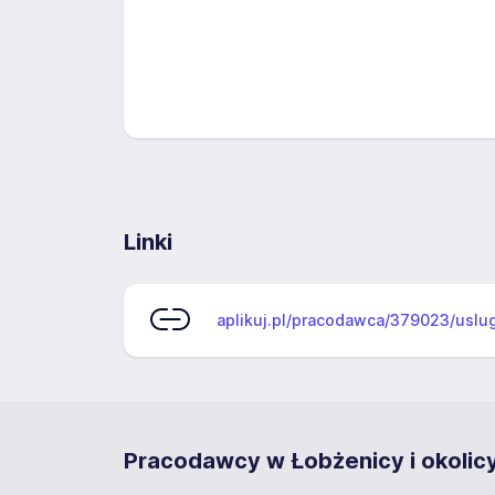
Linki
aplikuj.pl/pracodawca/379023/uslu
Pracodawcy w Łobżenicy i okolic