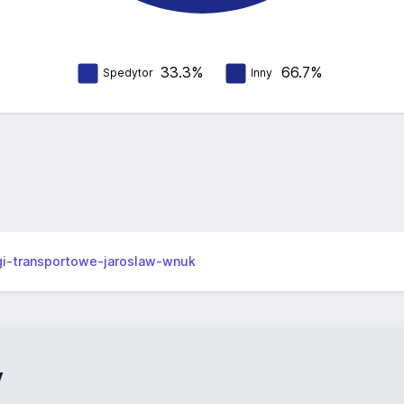
33.3%
66.7%
Spedytor
Inny
gi-transportowe-jaroslaw-wnuk
y