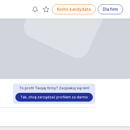
Konto kandydata
Dla firm
To profil Twojej firmy? Zaopiekuj się nim!
Tak, chcę zarządzać profilem za darmo