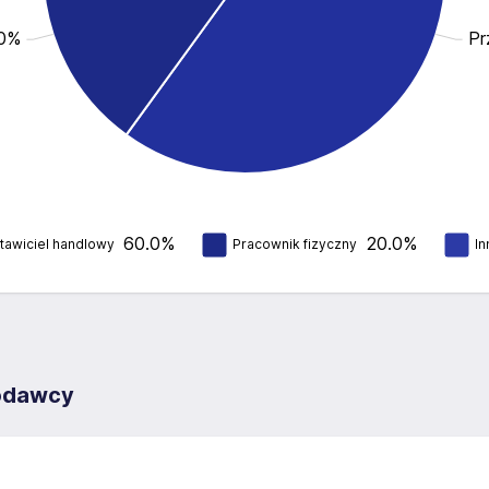
.0%
Pr
60.0%
20.0%
tawiciel handlowy
Pracownik fizyczny
In
codawcy