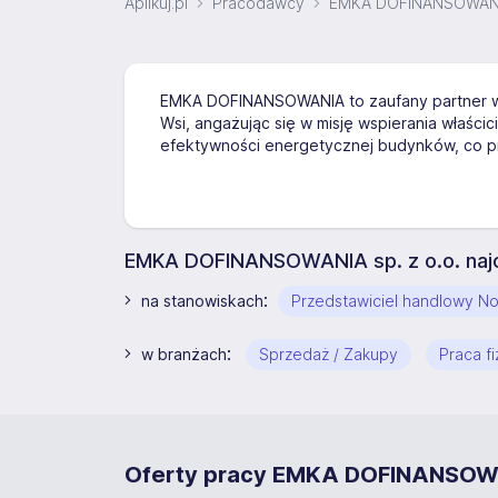
Aplikuj.pl
Pracodawcy
EMKA DOFINANSOWANIA 
EMKA DOFINANSOWANIA to zaufany partner w 
Wsi, angażując się w misję wspierania właści
efektywności energetycznej budynków, co pr
EMKA DOFINANSOWANIA sp. z o.o. najc
:
na stanowiskach
Przedstawiciel handlowy N
:
w branżach
Sprzedaż / Zakupy
Praca f
Oferty pracy EMKA DOFINANSOWAN