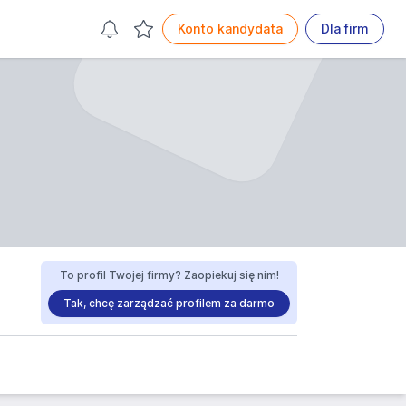
Konto kandydata
Dla firm
To profil Twojej firmy? Zaopiekuj się nim!
Tak, chcę zarządzać profilem za darmo