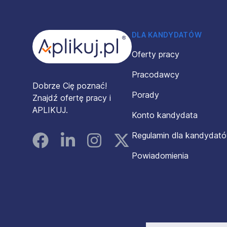
Stopka
DLA KANDYDATÓW
Oferty pracy
Pracodawcy
Dobrze Cię poznać!
Porady
Znajdź ofertę pracy i
APLIKUJ.
Konto kandydata
Regulamin dla kandydat
Facebook
Linked In
Instagram
Instagram
Powiadomienia