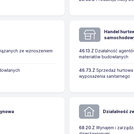
Handel hurtow
samochodowyc
wiązanych ze wznoszeniem
46.13.Z
Działalność agentó
materiałów budowlanych
dowlanych
46.73.Z
Sprzedaż hurtowa 
wyposażenia sanitarnego
zynowa
Działalność z
68.20.Z
Wynajem i zarządza
dzierżawionymi