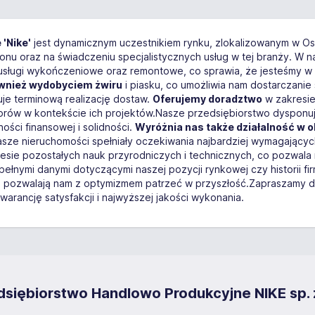
'Nike'
jest dynamicznym uczestnikiem rynku, zlokalizowanym w Ost
nu oraz na świadczeniu specjalistycznych usług w tej branży. W n
usługi wykończeniowe oraz remontowe, co sprawia, że jesteśmy w 
wnież wydobyciem żwiru
i piasku, co umożliwia nam dostarczanie
e terminową realizację dostaw.
Oferujemy doradztwo
w zakresie
rów w kontekście ich projektów.Nasze przedsiębiorstwo dyspon
ości finansowej i solidności.
Wyróżnia nas także działalność w 
asze nieruchomości spełniały oczekiwania najbardziej wymagającyc
sie pozostałych nauk przyrodniczych i technicznych, co pozwala 
ełnymi danymi dotyczącymi naszej pozycji rynkowej czy historii fi
pozwalają nam z optymizmem patrzeć w przyszłość.Zapraszamy do 
rancję satysfakcji i najwyższej jakości wykonania.
dsiębiorstwo Handlowo Produkcyjne NIKE sp. 