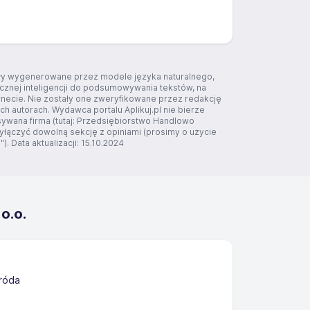
tały wygenerowane przez modele języka naturalnego,
ucznej inteligencji do podsumowywania tekstów, na
rnecie. Nie zostały one zweryfikowane przez redakcję
ich autorach. Wydawca portalu Aplikuj.pl nie bierze
sywana firma (tutaj: Przedsiębiorstwo Handlowo
yłączyć dowolną sekcję z opiniami (prosimy o użycie
). Data aktualizacji: 15.10.2024
o.o.
róda