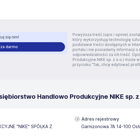
Powyższa treść (opis i opinie) zos
uj się nim!
który wykorzystują technologię szt
podstawie treści dostępnych w Inte
 za darmo
portalu i nie posiadamy informacji o 
odpowiedzialności za ich treść. Opi
Produkcyjne NIKE sp. z o.o.) może w
przycisku "Tak, chcę edytować profil"
iębiorstwo Handlowo Produkcyjne NIKE sp. z 
Adres rejestrowy
YJNE "NIKE" SPÓŁKA Z
Garnizonowa 7A 14-100 Ost