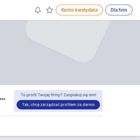
Konto kandydata
Dla firm
iębiorstwo Handlowo Produkcyjne NIKE sp. z o.o. opinie
To profil Twojej firmy? Zaopiekuj się nim!
Tak, chcę zarządzać profilem za darmo