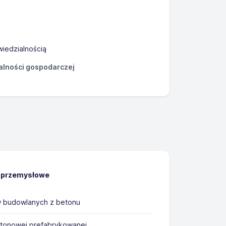
iedzialnością
łalności gospodarczej
 przemysłowe
 budowlanych z betonu
tonowej prefabrykowanej