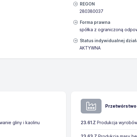
REGON
280380037
Forma prawna
spółka z ograniczoną odpow
Status indywidualnej dzia
AKTYWNA
Przetwórstwo
nie gliny i kaolinu
23.61.Z
Produkcja wyrobów
23.63.Z
Produkcja masy be