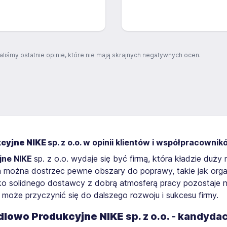
aliśmy ostatnie opinie, które nie mają skrajnych negatywnych ocen.
cyjne NIKE
sp. z o.o. w opinii klientów i współpracowni
jne NIKE
sp. z o.o. wydaje się być firmą, która kładzie duż
ch można dostrzec pewne obszary do poprawy, takie jak org
ako solidnego dostawcy z dobrą atmosferą pracy pozostaje 
 może przyczynić się do dalszego rozwoju i sukcesu firmy.
dlowo Produkcyjne NIKE
sp. z o.o. - kandyda