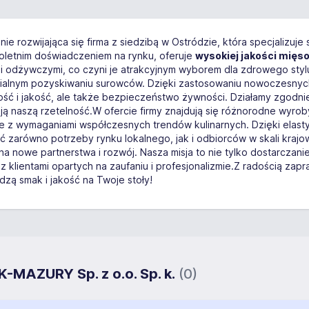
ie rozwijająca się firma z siedzibą w Ostródzie, która specjalizuje
eloletnim doświadczeniem na rynku, oferuje
wysokiej jakości mięso
i odżywczymi, co czyni je atrakcyjnym wyborem dla zdrowego sty
lnym pozyskiwaniu surowców. Dzięki zastosowaniu nowoczesnych t
ość i jakość, ale także bezpieczeństwo żywności. Działamy zgodni
zają naszą rzetelność.W ofercie firmy znajdują się różnorodne wyr
nie z wymaganiami współczesnych trendów kulinarnych. Dzięki ela
ić zarówno potrzeby rynku lokalnego, jak i odbiorców w skali kraj
na nowe partnerstwa i rozwój. Nasza misja to nie tylko dostarczani
z klientami opartych na zaufaniu i profesjonalizmie.Z radością za
ą smak i jakość na Twoje stoły!
K-MAZURY Sp. z o.o. Sp. k.
(0)