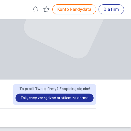
Konto kandydata
Dla firm
To profil Twojej firmy? Zaopiekuj się nim!
Tak, chcę zarządzać profilem za darmo