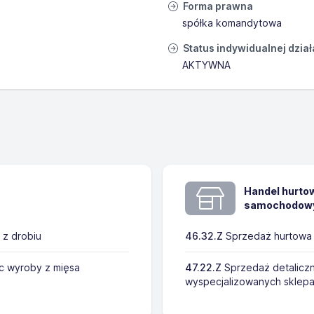
Forma prawna
spółka komandytowa
Status indywidualnej dzia
AKTYWNA
Handel hurtow
samochodowyc
 z drobiu
46.32.Z
Sprzedaż hurtowa 
c wyroby z mięsa
47.22.Z
Sprzedaż detalicz
wyspecjalizowanych sklep