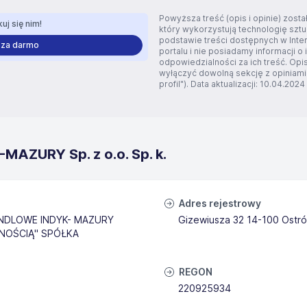
Powyższa treść (opis i opinie) zos
uj się nim!
który wykorzystują technologię szt
podstawie treści dostępnych w Inte
 za darmo
portalu i nie posiadamy informacji o 
odpowiedzialności za ich treść. Opis
wyłączyć dowolną sekcję z opiniami
profil"). Data aktualizacji: 10.04.2024
MAZURY Sp. z o.o. Sp. k.
Adres rejestrowy
NDLOWE INDYK- MAZURY
Gizewiusza 32 14-100 Ostr
NOŚCIĄ" SPÓŁKA
REGON
220925934