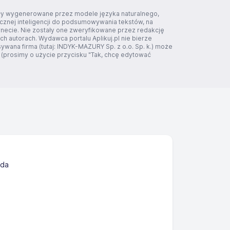
tały wygenerowane przez modele języka naturalnego,
ucznej inteligencji do podsumowywania tekstów, na
rnecie. Nie zostały one zweryfikowane przez redakcję
ich autorach. Wydawca portalu Aplikuj.pl nie bierze
ywana firma (tutaj: INDYK-MAZURY Sp. z o.o. Sp. k.) może
 (prosimy o użycie przycisku "Tak, chcę edytować
óda