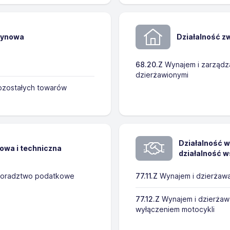
zynowa
Działalność z
68.20.Z
Wynajem i zarządza
dzierżawionymi
zostałych towarów
Działalność w
kowa i techniczna
działalność w
 doradztwo podatkowe
77.11.Z
Wynajem i dzierżaw
77.12.Z
Wynajem i dzierżaw
wyłączeniem motocykli