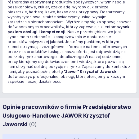
różnorodny asortyment produktów spożywczych, w tym napoje
bezalkoholowe, cukier, czekoladę, wyroby cukiernicze i
piekarskie, herbatę, kawę, kakao oraz przyprawy. Dostarczamy
wyroby tytoniowe, a także świadczymy usługi wynajmu i
zarządzania nieruchomościami. Wyróżniamy się za sprawą naszych
doświadczonych pracowników, którzy zapewniają klientom
wysoki
poziom obsługi i kompetencji
. Nasze przedsiębiorstwo jest
synonimem rzetelności i zaangażowania w dostarczanie
produktów najwyższej jakości. Jesteśmy punktem, w którym
klienci otrzymają szczegółowe informacje na temat oferowanych
przez nas produktów i usług, a nasza oferta jest odpowiedzią na
potrzeby rynku hurtowego i detalicznego.W naszej codziennej
pracy kierujemy się doświadczeniem i wiedzą, które pozwalają
nam utrzymać solidną pozycję na rynku. Zapraszamy do kontaktu z
nami, aby poznać pełną ofertę
"Jawor" Krzysztof Jaworski
i
doświadczyć profesjonalnej obsługi, którą oferujemy w każdym
aspekcie naszej działalności.
Opinie pracowników o firmie Przedsiębiorstwo
Usługowo-Handlowe JAWOR Krzysztof
Jaworski
(0)