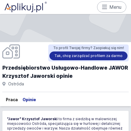
Menu
To profil Twojej firmy? Zaopiekuj się nim!
Tak, chcę zarządzać profilem za darmo
Przedsiębiorstwo Usługowo-Handlowe JAWOR
Krzysztof Jaworski opinie
Ostróda
Praca
Opinie
"Jawor" Krzysztof Jaworski
to firma z siedzibą w malowniczej
miejscowości Ostróda, specjalizująca się w hurtowej i detalicznej
sprzedaży owoców i warzyw. Nasza działalność obejmuje również