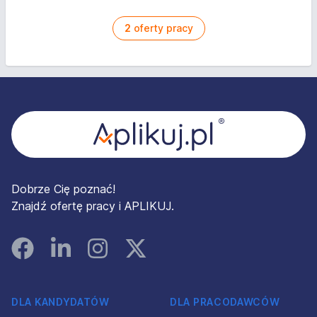
2
oferty pracy
Stopka
Dobrze Cię poznać!
Znajdź ofertę pracy i APLIKUJ.
Facebook
Linked In
Instagram
Instagram
DLA KANDYDATÓW
DLA PRACODAWCÓW