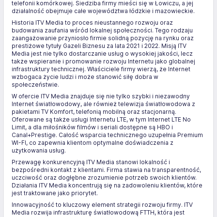
telefonii komórkowej. Siedziba firmy mieści się w Łowiczu, a jej
działalność obejmuje całe województwa łódzkie i mazowieckie.
Historia ITV Media to proces nieustannego rozwoju oraz
budowania zaufania wśród lokalnej społeczności. Tego rodzaju
zaangażowanie przyniosło firmie solidną pozycję na rynku oraz
prestiżowe tytuły Gazeli Biznesu za lata 2021 i 2022. Misją ITV
Media jest nie tylko dostarczanie usług o wysokiej jakości, lecz
także wspieranie i promowanie rozwoju Internetu jako globalnej
infrastruktury technicznej. Właściciele firmy wierzą, że Internet
wzbogaca życie ludzi i może stanowić siłę dobra w
społeczeństwie.
W ofercie ITV Media znajduje się nie tylko szybki i niezawodny
Internet światłowodowy, ale również telewizja światłowodowa z
pakietami TV Komfort, telefonią mobilną oraz stacjonarną.
Oferowane są także usługi Internetu LTE, w tym Internet LTE No
Limit, a dla miłośników filmów i seriali dostępne są HBO i
Canal+Prestige. Całość wsparcia technicznego uzupełnia Premium
WI-FI, co zapewnia klientom optymalne doświadczenia z
użytkowania usług.
Przewagę konkurencyjną ITV Media stanowi lokalność i
bezpośredni kontakt z klientami. Firma stawia na transparentność,
uczciwość oraz dogłębne zrozumienie potrzeb swoich klientów.
Działania ITV Media koncentrują się na zadowoleniu klientów, które
jest traktowane jako priorytet.
Innowacyjność to kluczowy element strategii rozwoju firmy. ITV
Media rozwija infrastrukturę światłowodową FTTH, która jest