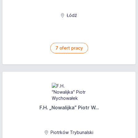
Łódź
7
ofert pracy
F.H. „Nowalijka” Piotr W...
Piotrków Trybunalski