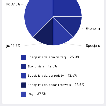
Inny: 37.5%
Ekonomista:
ozwoju: 12.5%
Specjalista 
25.0%
Specjalista ds. administracji
12.5%
Ekonomista
12.5%
Specjalista ds. sprzedaży
12.5%
Specjalista ds. badań i rozwoju
37.5%
Inny