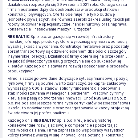
działalność rozpoczęła się 29 września 2021 roku. Od tego czasu
firma nieustannie dąży do doskonałości w produkcji statków i
konstrukcji pływających. Oferta obejmuje nie tylko budowę
jednostek pływających, ale również szeroki zakres usług, takich jak
roboty budowlane specjalistyczne, handel hurtowy oraz naprawa,
konserwacja i instalowanie maszyn i urządzeń.
RBS BALTIC
Sp. z o.o. angażuje się w rozwój infrastruktury
morskiej, oferując produkty, które wyróżniają się niezawodnością i
wysoką jakością wykonania. Konstrukcje metalowe oraz pozostały
sprzęt transportowy są odzwierciedleniem dbałości o szczegóły i
inżynierskiej precyzji. Działalność firmy opiera się na przekonaniu,
że jakość świadczonych usług przyczynia się do sukcesów jej
klientów. Każdego dnia stawia na rozwój i doskonalenie procesów
produkcyjnych.
Mimo iż szczegółowe dane dotyczące sytuacji finansowej i pozycji
rynkowej firmy są poufne, warto zaznaczyć, że kapitał zakładowy
wynoszący 5 000 zł stanowi solidny fundament dla budowania
stabilności i zaufania w relacjach z partnerami. Pracownicy firmy
kierują się pasją do tworzenia i innowacji. Choć
RBS BALTIC
Sp. z
o.o. nie posiada jeszcze formalnych certyfikatów bezpieczeństwa i
jakości, to doświadczenie oraz zaangażowanie w każdy projekt są
świadectwem jej profesjonalizmu.
Każdego dnia
RBS BALTIC
Sp. z o.o. kreuje nową historię,
konsekwentnie rozwijając swoje kompetencje i poszerzając
możliwości działania. Firma zaprasza do współpracy wszystkich,
którzy również wierzą w siłę innowacji oraz potencjał konstrukcji