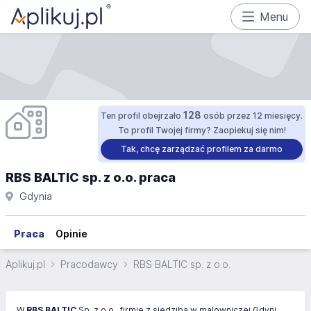
Menu
128
Ten profil obejrzało
osób przez 12 miesięcy.
To profil Twojej firmy? Zaopiekuj się nim!
Tak, chcę zarządzać profilem za darmo
RBS BALTIC sp. z o.o. praca
Gdynia
Praca
Opinie
Aplikuj.pl
Pracodawcy
RBS BALTIC sp. z o.o.
W
RBS BALTIC
Sp. z o.o., firmie z siedzibą w malowniczej Gdyni,