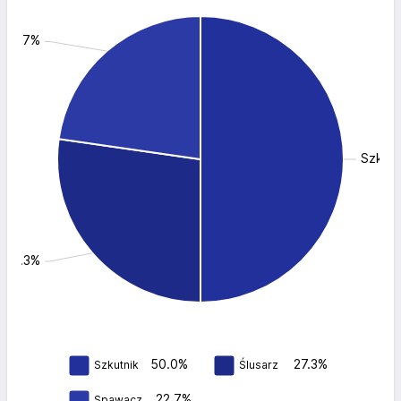
 22.7%
Szkutn
: 27.3%
50.0%
27.3%
Ślusarz
Szkutnik
22.7%
Spawacz