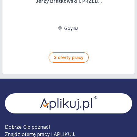
Jerzy Bratkowski I. PRZED...
Gdynia
3
oferty pracy
Stopka
Dobrze Cię poznać!
Znajdź ofertę pracy i APLIKUJ.