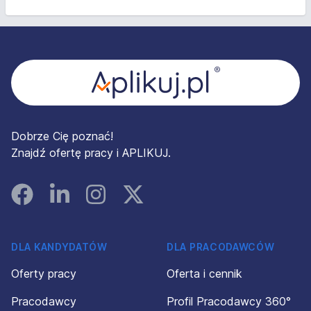
Stopka
Dobrze Cię poznać!
Znajdź ofertę pracy i APLIKUJ.
Facebook
Linked In
Instagram
Instagram
DLA KANDYDATÓW
DLA PRACODAWCÓW
Oferty pracy
Oferta i cennik
Pracodawcy
Profil Pracodawcy 360°