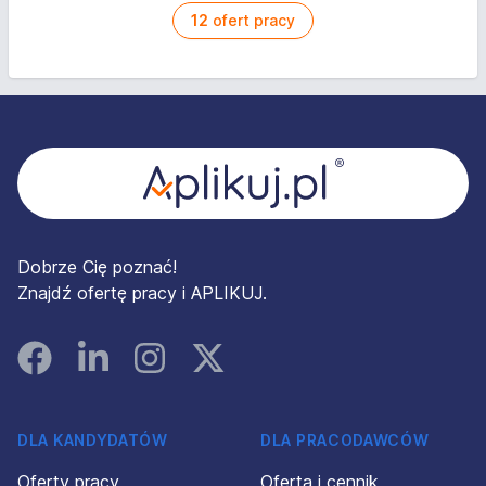
12
ofert pracy
Stopka
Dobrze Cię poznać!
Znajdź ofertę pracy i APLIKUJ.
Facebook
Linked In
Instagram
Instagram
DLA KANDYDATÓW
DLA PRACODAWCÓW
Oferty pracy
Oferta i cennik