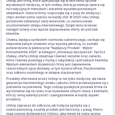
Unitop jest firmą, która specjalizuje się w tworzeniu ręcznie
wyrabianych słodyczy, w tym chałwy, której produkcja opiera się
na tradycyjnych metodach i starannie wyselekcjonowanych
składnikach. Historia firmy rozpoczęła się z pasji do słodyczy i
chęci dostarczania radości na każdy stół. W 2020 roku Unitop
postanowił odświeżyć swój wizerunek, co zaowocowało
uruchomieniem sklepu internetowego. Dzięki temu krokowi
nastąpił rozwój oraz lepsze dopasowanie oferty do potrzeb
klientów.
Chałwa, będąca symbolem rzemiosła cukierniczego, cechuje się
niepowtarzalnym smakiem oraz wysoką jakością, co zostało
potwierdzone w plebiscycie "Najlepszy Produkt - Wybór
Konsumentów 2020" w kategorii „Innowacja Spożywcza”. Oprócz
chałwy, oferta Unitop obejmuje również sezamki oraz cukierki,
które również powstają z myślą o satysfakcji i potrzebach klientów.
Ważnym elementem działalności firmy jest zapewnienie
różnorodnych opcji dostawy, w tym kuriera InPost, Paczkomatów
oraz odbioru osobistego w sklepie stacjonarnym.
Produkty oferowane przez Unitop to nie tylko słodycze, ale także
gwarancja niezmiennego smaku i jakości, które przekazywane są z
pokolenia na pokolenie. Tego rodzaju podejście pozwala firmie na
wyróżnienie się na rynku oraz budowanie silnych relacji z klientami,
którzy cenią autentyczność i zaangażowanie w każdy aspekt
produkcji.
Unitop zaprasza do odkrycia, jak tradycja spotyka się z
nowoczesnością, a każdy produkt jest tworzony z pasją. Klienci
mają szansę doświadczyć różnicy, jaką niesie ze sobą ręczna