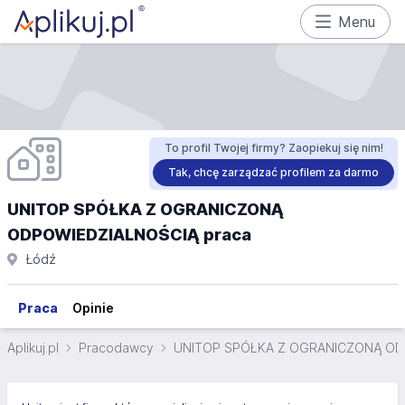
Menu
To profil Twojej firmy? Zaopiekuj się nim!
Tak, chcę zarządzać profilem za darmo
UNITOP SPÓŁKA Z OGRANICZONĄ
ODPOWIEDZIALNOŚCIĄ praca
Łódź
Praca
Opinie
Aplikuj.pl
Pracodawcy
UNITOP SPÓŁKA Z OGRANICZONĄ OD