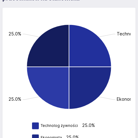
ości: 25.0%
Technolog
aży: 25.0%
Ekonomist
25.0%
Technolog żywności
25.0%
Ekonomista