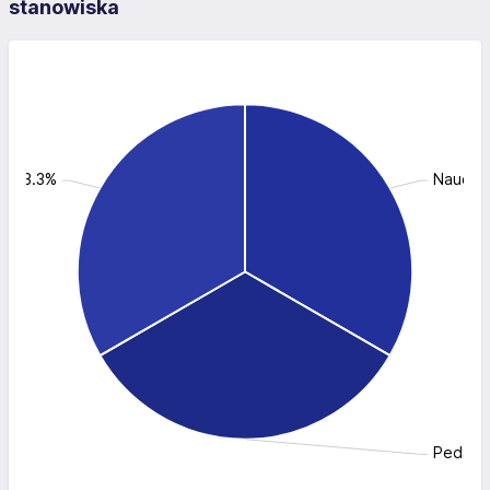
stanowiska
y: 33.3%
Nauczyc
Pedagog