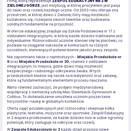
Firmą, którą reprezentuje
ZESPÓŁ EDUKACYJNY NR 2 W
ZIELONEJ GÓRZE
, jest instytucją, w której priorytetem jest pasja
do nauki oraz rozwój każdego ucznia. Od 2003 roku oferuje ona
przestrzeń, w której dzieci z Zielonej Góry mają możliwość
kształcenia się, rozwijania swoich talentów oraz budowania
solidnych fundamentów na przyszłość.
W ofercie edukacyjnej znajduje się Szkoła Podstawowa nr 17 z
oddziałami integracyjnymi, w której każde dziecko traktowane jest
indywidualnie. Różnorodność uczniów stanowi siłę tej placówki, co
pozwala na osiąganie sukcesów w konkursach na różnych
szczeblach, stanowiących potwierdzenie jakości pracy zespołu.
Nie zapomniano także o najmłodszych –
Miejskie Przedszkole nr
9
oraz
Miejskie Przedszkole nr 30
, również z oddziałem
integracyjnym, to miejsca, gdzie dzieci mają możliwość
bezpiecznego i radosnego odkrywania świata. W tych
przedszkolach kładzie się nacisk na kreatywność oraz zabawę,
które są fundamentalnymi elementami procesu nauczania.
Warto również zaznaczyć, że podjęto międzynarodową
współpracę z niemiecką szkołą Max-Steenbeck-Gymnasium w
Cottbus. To doświadczenie umożliwia uczniom poszerzanie
horyzontów i naukę w globalnym kontekście.
Oferta zajęć pozalekcyjnych jest różnorodna i obejmuje kółka
plastyczne, teatralne, muzyczne oraz sportowe. Zespół Edukacyjny
nr 2 wspiera przekonanie, że każde dziecko nosi w sobie ogromny
potencjał, który zasługuje na odkrycie oraz rozwój.
W
Zespole Edukacyjnym nr 2
każdy dzień przynosi nowe