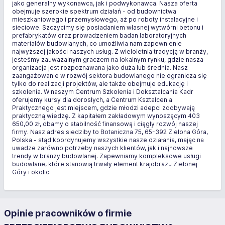
jako generalny wykonawca, jak i podwykonawca. Nasza oferta
obejmuje szerokie spektrum działań - od budownictwa
mieszkaniowego i przemysłowego, aż po roboty instalacyjne i
sieciowe. Szczycimy się posiadaniem własnej wytwórni betonu i
prefabrykatów oraz prowadzeniem badan laboratoryjnych
materiałów budowlanych, co umożliwia nam zapewnienie
najwyższej jakości naszych usług. Z wieloletnią tradycją w branży,
jesteśmy zauważalnym graczem na lokalnym rynku, gdzie nasza
organizacja jest rozpoznawana jako duża lub średnia. Nasz
zaangażowanie w rozwój sektora budowlanego nie ogranicza się
tylko do realizacji projektów, ale także obejmuje edukację i
szkolenia. W naszym Centrum Szkolenia i Dokształcania Kadr
oferujemy kursy dla dorosłych, a Centrum Kształcenia
Praktycznego jest miejscem, gdzie młodzi adepci zdobywają
praktyczną wiedzę. Z kapitałem zakładowym wynoszącym 403
650,00 zł, dbamy o stabilność finansową i ciągły rozwój naszej
firmy. Nasz adres siedziby to Botaniczna 75, 65-392 Zielona Góra,
Polska - stąd koordynujemy wszystkie nasze działania, mając na
uwadze zarówno potrzeby naszych klientów, jak i najnowsze
trendy w branży budowlanej. Zapewniamy kompleksowe usługi
budowlane, które stanowią trwały element krajobrazu Zielonej
Góry i okolic.
Opinie pracowników o firmie