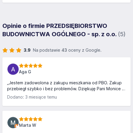
Opinie o firmie PRZEDSIĘBIORSTWO
BUDOWNICTWA OGÓLNEGO - sp. z o.o.
(5)
3.9
Na podstawie
43
oceny z Google.
Aga G
„Jestem zadowolona z zakupu mieszkania od PBO. Zakup
przebiegł szybko i bez problemów. Dziękuję Pani Monice z
działu sprzedaży za pomoc i profesjonalne podejście!”
Dodano: 3 miesiące temu
Polecam Dewelopera PBO.
Marta W