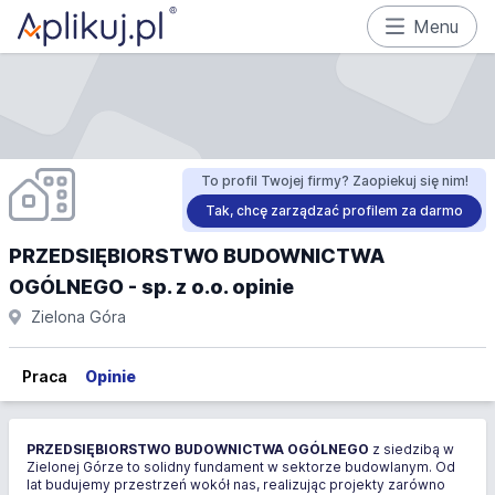
Menu
To profil Twojej firmy? Zaopiekuj się nim!
Tak, chcę zarządzać profilem za darmo
PRZEDSIĘBIORSTWO BUDOWNICTWA
OGÓLNEGO - sp. z o.o. opinie
Zielona Góra
Praca
Opinie
PRZEDSIĘBIORSTWO BUDOWNICTWA OGÓLNEGO
z siedzibą w
Zielonej Górze to solidny fundament w sektorze budowlanym. Od
lat budujemy przestrzeń wokół nas, realizując projekty zarówno