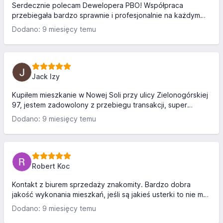
Serdecznie polecam Dewelopera PBO! Współpraca
przebiegała bardzo sprawnie i profesjonalnie na każdym
etapie. Na szczególne wyróżnienie zasługuje Pani Monika z
Dodano: 9 miesięcy temu
działu sprzedaży - niezwykle miła, pomocna i
zaangażowana osoba, która z pełnym profesjonalizmem
odpowiadała na wszystkie pytania i rozwiewała wątpliwości.
Jakość wykonania budynków stoi na wysokim poziomie -
wszystko zgodnie z ustaleniami, solidnie i estetycznie.
Jack Izy
Jestem bardzo zadowolony/a z kolejnego zakupu
mieszkania i z czystym sumienie...
Kupiłem mieszkanie w Nowej Soli przy ulicy Zielonogórskiej
97, jestem zadowolony z przebiegu transakcji, super
kontakt z Panią Moniką, konkretna i rzeczową, więc szybko
Dodano: 9 miesięcy temu
dobilismy dealu. Czytając komentarze co niektorych
uśmiech pojawia się na twarzy, przecież developer nie
będzie budować wam sklepów i przedszkoli, mi lokalizacja i
widok z okien pasuje, plusem też jest duża liczba miejsc
parkingowych za darmo, co nie jest takie oczywiste u
Robert Koc
innych deweloperów. Co do jakości mieszkania, nie mam
z...
Kontakt z biurem sprzedaży znakomity. Bardzo dobra
jakość wykonania mieszkań, jeśli są jakieś usterki to nie ma
problemu z poprawieniem. Bardzo fajne przestrzenie
Dodano: 9 miesięcy temu
między blokami, brak dopłat za komórki lokatorskie.