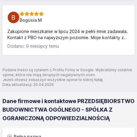
Logoterma w cenie mieszkania, rozprowadzona instalacja
wodno-kanalizacyjna. Polecam również ze względu na
dużą ofertę mieszkaniową.
Bogusia M
Zakupione mieszkanie w lipcu 2024 w pełni mnie zadawala.
Kontakt z PBO na najwyższym poziomie. Moje kontakty z
developerem jak i poziom wykonania mieszkania są bez
Dodano: 9 miesięcy temu
zarzutu. Dlatego też bez problemu poleciłam zakup
mieszkania w PBO kilku znajomym. Oni są także
zadowolona. Satysfakcja na 100%. Polecam zakup u tego
developera
Podane treści są cytatem z Profilu Firmy w Google. Wybraliśmy ostatnie
opinie, które nie mają skrajnych negatywnych ocen.
Jeżeli chcesz zobaczyć wszystkie opinie to kliknij
tutaj
.
Data aktualizacji: 20.04.2026
Dane firmowe i kontaktowe PRZEDSIĘBIORSTWO
BUDOWNICTWA OGÓLNEGO - SPÓŁKA Z
OGRANICZONĄ ODPOWIEDZIALNOŚCIĄ
Pełna nazwa