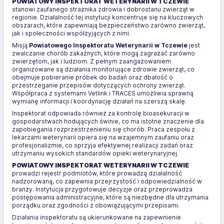
POWIATOWY INSPEKTORAT WETERYNARII W TCZEWIE
stanowi zaufanego strażnika zdrowia i dobrostanu zwierząt w
regionie. Działalność tej instytucji koncentruje się na kluczowych
obszarach, które zapewniają bezpieczeństwo zarówno zwierząt,
jak i społeczności współżyjących z nimi.
Misją
Powiatowego Inspektoratu Weterynarii w Tczewie
jest
zwalczanie chorób zakaźnych, które mogą zagrażać zarówno
zwierzętom, jak i ludziom. Z pełnym zaangażowaniem
organizowane są działania monitorujące zdrowie zwierząt, co
obejmuje pobieranie próbek do badań oraz dbałość o
przestrzeganie przepisów dotyczących ochrony zwierząt.
Współpraca z systemami Vetlink i TRACES umożliwia sprawną
wymianę informacji i koordynację działań na szerszą skalę.
Inspektorat odpowiada również za kontrolę bioasekuracji w
gospodarstwach hodujących świnie, co ma istotne znaczenie dla
zapobiegania rozprzestrzenieniu się chorób. Praca zespołu z
lekarzami weterynarii opiera się na wzajemnym zaufaniu oraz
profesjonalizmie, co sprzyja efektywnej realizacji zadań oraz
utrzymaniu wysokich standardów opieki weterynaryjnej.
POWIATOWY INSPEKTORAT WETERYNARII W TCZEWIE
prowadzi rejestr podmiotów, które prowadzą działalność
nadzorowaną, co zapewnia przejrzystość i odpowiedzialność w
branży. Instytucja przygotowuje decyzje oraz przeprowadza
postępowania administracyjne, które są niezbędne dla utrzymania
porządku oraz zgodności z obowiązującymi przepisami.
Działania inspektoratu są ukierunkowane na zapewnienie