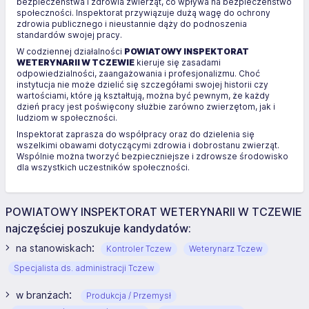
bezpieczeństwa i zdrowia zwierząt, co wpływa na bezpieczeństwo
społeczności. Inspektorat przywiązuje dużą wagę do ochrony
zdrowia publicznego i nieustannie dąży do podnoszenia
standardów swojej pracy.
W codziennej działalności
POWIATOWY INSPEKTORAT
WETERYNARII W TCZEWIE
kieruje się zasadami
odpowiedzialności, zaangażowania i profesjonalizmu. Choć
instytucja nie może dzielić się szczegółami swojej historii czy
wartościami, które ją kształtują, można być pewnym, że każdy
dzień pracy jest poświęcony służbie zarówno zwierzętom, jak i
ludziom w społeczności.
Inspektorat zaprasza do współpracy oraz do dzielenia się
wszelkimi obawami dotyczącymi zdrowia i dobrostanu zwierząt.
Wspólnie można tworzyć bezpieczniejsze i zdrowsze środowisko
dla wszystkich uczestników społeczności.
POWIATOWY INSPEKTORAT WETERYNARII W TCZEWIE
najczęściej poszukuje kandydatów:
:
na stanowiskach
Kontroler Tczew
Weterynarz Tczew
Specjalista ds. administracji Tczew
:
w branżach
Produkcja / Przemysł