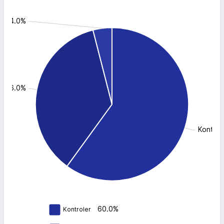
cji: 4.0%
z: 36.0%
Kontrol
60.0%
Kontroler