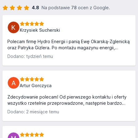
4.8
Na podstawie
78
ocen z Google.
Krzysiek Sucherski
Polecam firmę Hydro Energii i panią Ewę Okarską-Zglenicką
oraz Patryka Gizlera. Po montażu magazynu energii,
jestemy mega zadowoleni. Przy awarii po opadach śniegu
Dodano: tydzień temu
nie było prądu na całej gminie przez 10godzin. U nas był😁
wszystko działa super. 100% zadowolenia. Fachowe
podejście i wytłumaczenie wszystkiego jak się należy.
Artur Gorczyca
Zdecydowanie polecam! Od pierwszego kontaktu i oferty
wszystko rzetelnie przeprowadzone, następnie bardzo
profesjonalny montaż, bardzo pomocna ekipa, która
Dodano: 2 miesiące temu
wszystko dokładnie wytłumaczyła, zamontowała i
perfekcyjnie ogarnęła. Do tej pory wszystko działa, a w
momencie potrzeby przeglądu czy serwisu też nie ma
żadnych problemów i jest to ogarnięte w bardzo szybki