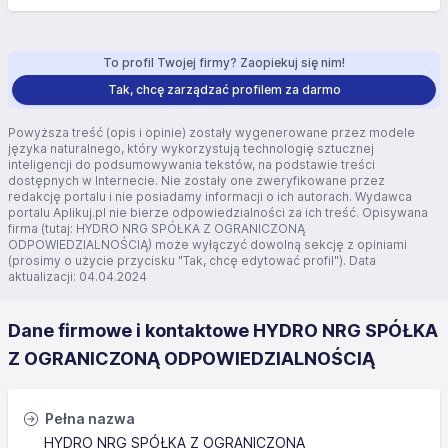
To profil Twojej firmy? Zaopiekuj się nim!
Tak, chcę zarządzać profilem za darmo
Powyższa treść (opis i opinie) zostały wygenerowane przez modele
języka naturalnego, który wykorzystują technologię sztucznej
inteligencji do podsumowywania tekstów, na podstawie treści
dostępnych w Internecie. Nie zostały one zweryfikowane przez
redakcję portalu i nie posiadamy informacji o ich autorach. Wydawca
portalu Aplikuj.pl nie bierze odpowiedzialności za ich treść. Opisywana
firma (tutaj: HYDRO NRG SPÓŁKA Z OGRANICZONĄ
ODPOWIEDZIALNOŚCIĄ) może wyłączyć dowolną sekcję z opiniami
(prosimy o użycie przycisku "Tak, chcę edytować profil"). Data
aktualizacji: 04.04.2024
Dane firmowe i kontaktowe HYDRO NRG SPÓŁKA
Z OGRANICZONĄ ODPOWIEDZIALNOŚCIĄ
Pełna nazwa
HYDRO NRG SPÓŁKA Z OGRANICZONĄ