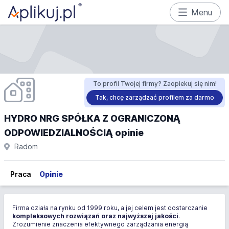
Menu
To profil Twojej firmy? Zaopiekuj się nim!
Tak, chcę zarządzać profilem za darmo
HYDRO NRG SPÓŁKA Z OGRANICZONĄ
ODPOWIEDZIALNOŚCIĄ opinie
Radom
Praca
Opinie
Firma działa na rynku od 1999 roku, a jej celem jest dostarczanie
kompleksowych rozwiązań oraz najwyższej jakości
.
Zrozumienie znaczenia efektywnego zarządzania energią