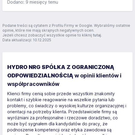
Dodano: 9 miesięcy temu
instalację fotowoltaiczną, a teraz – po całym sezonie
grzewczym – mogę śmiało powiedzieć, że wszystko działa
idealnie. Zanim trafiłem na Hydro Energy, odwiedziło mnie
aż pięć różnych firm, ale żadna z nich nie wzbudziła mojego
Podane treści są cytatem z Profilu Firmy w Google. Wybraliśmy ostatnie
zaufania. Niestety, niektóre próbowały mnie nawet
opinie, które nie mają skrajnych negatywnych ocen.
Jeżeli chcesz zobaczyć wszystkie opinie to kliknij
tutaj
.
oszukać… Na szczęście Pani Olga okazała się fachowcem z
Data aktualizacji: 10.12.2025
pr...
HYDRO NRG SPÓŁKA Z OGRANICZONĄ
ODPOWIEDZIALNOŚCIĄ
w opinii klientów i
współpracowników
Klienci firmy cenią sobie przede wszystkim znakomity
kontakt i szybkie reagowanie na wszelkie pytania lub
problemy, co świadczy o wysokiej kulturze organizacyjnej i
orientacji na potrzeby klienta. Przedstawiciele firmy są
wyróżniani za profesjonalne i rzeczowe doradztwo, co
może być sygnałem dla kandydatów do pracy, że
podnoszenie kompetencji oraz etyka zawodowa są