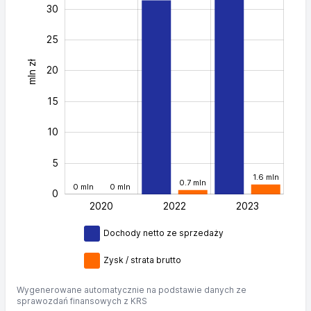
30
25
mln zł
40
20
15
10
5
1.6 mln
0.7 mln
0 mln
0 mln
0
2020
2022
L
2023
Dochody netto ze sprzedaży
Zysk / strata brutto
Wygenerowane automatycznie na podstawie danych ze
sprawozdań finansowych z KRS