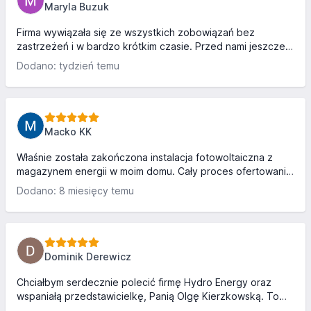
sposób. W 100% polecam!
Maryla Buzuk
Firma wywiązała się ze wszystkich zobowiązań bez
zastrzeżeń i w bardzo krótkim czasie. Przed nami jeszcze
tylko formalności związane z dotacją. Szczególnie chcę
Dodano: tydzień temu
wyrazić podziękowania i pochwalić współpracę z Panem
Konradem Bojakowskim, który posiada rzetelną wiedzę,
wykazuje pełne zaangażowanie, jest bardzo kontaktowy i
pomocny na każdym etapie . Wyrazy wdzięczności
przesyłam również dla Pana Tomasza Bąka z ekipy
Macko KK
montażowej, dzięki któremu rozszyfrowaliśmy źródło
nadmiernego poboru prądu. Pan To...
Właśnie została zakończona instalacja fotowoltaiczna z
magazynem energii w moim domu. Cały proces ofertowania,
podpisania umowy, instalacji i oddania do użytkowania
Dodano: 8 miesięcy temu
przebiegł bardzo szybko i super profesjonalnie. Bardzo
dobra komunikacja z pracownikami w każdym zakresie.
Polecam!
Dominik Derewicz
Chciałbym serdecznie polecić firmę Hydro Energy oraz
wspaniałą przedstawicielkę, Panią Olgę Kierzkowską. To
dzięki niej wymieniłem piec na pompę ciepła i założyłem