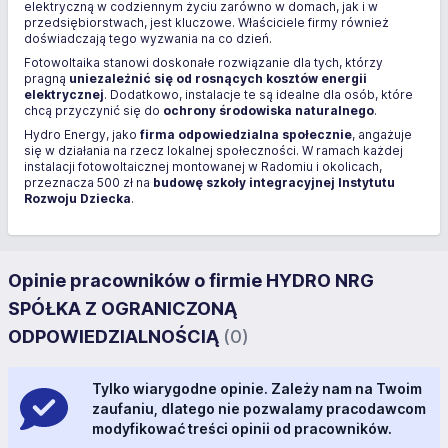
elektryczną w codziennym życiu zarówno w domach, jak i w
przedsiębiorstwach, jest kluczowe. Właściciele firmy również
doświadczają tego wyzwania na co dzień.
Fotowoltaika stanowi doskonałe rozwiązanie dla tych, którzy
pragną
uniezależnić się od rosnących kosztów energii
elektrycznej
. Dodatkowo, instalacje te są idealne dla osób, które
chcą przyczynić się do
ochrony środowiska naturalnego
.
Hydro Energy, jako
firma odpowiedzialna społecznie
, angażuje
się w działania na rzecz lokalnej społeczności. W ramach każdej
instalacji fotowoltaicznej montowanej w Radomiu i okolicach,
przeznacza 500 zł na
budowę szkoły integracyjnej Instytutu
Rozwoju Dziecka
.
Opinie pracowników o firmie HYDRO NRG
SPÓŁKA Z OGRANICZONĄ
ODPOWIEDZIALNOŚCIĄ
(0)
Tylko wiarygodne opinie. Zależy nam na Twoim
zaufaniu, dlatego nie pozwalamy pracodawcom
modyfikować treści opinii od pracowników.