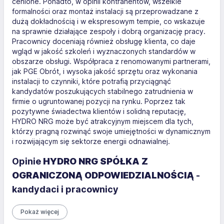
cenione. Ponadto, w opinii kontrahentów, wszelkie
formalności oraz montaż instalacji są przeprowadzane z
dużą dokładnością i w ekspresowym tempie, co wskazuje
na sprawnie działające zespoły i dobrą organizację pracy.
Pracownicy doceniają również obsługę klienta, co daje
wgląd w jakość szkoleń i wyznaczonych standardów w
obszarze obsługi. Współpraca z renomowanymi partnerami,
jak PGE Obrót, i wysoka jakość sprzętu oraz wykonania
instalacji to czynniki, które potrafią przyciągnąć
kandydatów poszukujących stabilnego zatrudnienia w
firmie o ugruntowanej pozycji na rynku. Poprzez tak
pozytywne świadectwa klientów i solidną reputację,
HYDRO NRG może być atrakcyjnym miejscem dla tych,
którzy pragną rozwinąć swoje umiejętności w dynamicznym
i rozwijającym się sektorze energii odnawialnej.
Opinie
HYDRO NRG SPÓŁKA Z
OGRANICZONĄ ODPOWIEDZIALNOŚCIĄ
-
kandydaci i pracownicy
Pokaż więcej