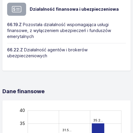
Działalność finansowa i ubezpieczeniowa
66.19.Z
Pozostała działalność wspomagająca usługi
finansowe, z wyłączeniem ubezpieczeń i funduszów
emerytalnych
66.22.Z
Działalność agentów i brokerów
ubezpieczeniowych
Dane finansowe
-10
45
-5
40
35.2…
35
31.5…