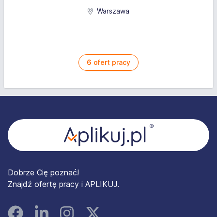
Warszawa
6
ofert pracy
Stopka
Dobrze Cię poznać!
Znajdź ofertę pracy i APLIKUJ.
Facebook
Linked In
Instagram
Instagram