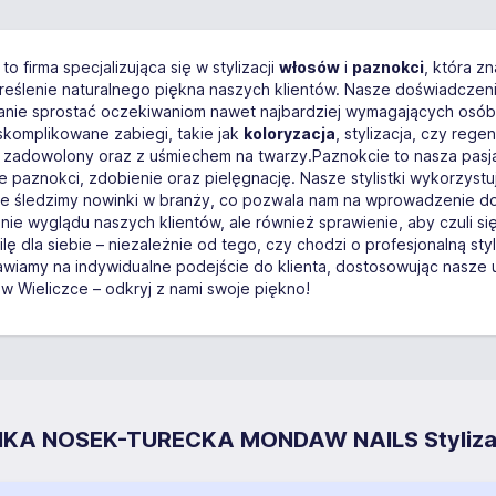
to firma specjalizująca się w stylizacji
włosów
i
paznokci
, która z
kreślenie naturalnego piękna naszych klientów. Nasze doświadczen
stanie sprostać oczekiwaniom nawet najbardziej wymagających osób
j skomplikowane zabiegi, takie jak
koloryzacja
, stylizacja, czy reg
ług zadowolony oraz z uśmiechem na twarzy.Paznokcie to nasza p
e paznokci, zdobienie oraz pielęgnację. Nasze stylistki wykorzystu
nie śledzimy nowinki w branży, co pozwala nam na wprowadzenie d
nie wyglądu naszych klientów, ale również sprawienie, aby czuli si
lę dla siebie – niezależnie od tego, czy chodzi o profesjonalną st
 na indywidualne podejście do klienta, dostosowując nasze usług
w Wieliczce – odkryj z nami swoje piękno!
NIKA NOSEK-TURECKA MONDAW NAILS Stylizac