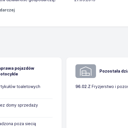
odarczej
naprawa pojazdów
Pozostała dz
otocykle
rtykułów toaletowych
96.02.Z
Fryzjerstwo i pozo
zez domy sprzedaży
adzona poza siecią