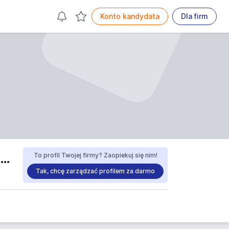
Konto kandydata
Dla firm
MONIKA NOSEK-TURECKA MONDAW NAILS Stylizacja włosów i paznokci opinie
To profil Twojej firmy? Zaopiekuj się nim!
Tak, chcę zarządzać profilem za darmo