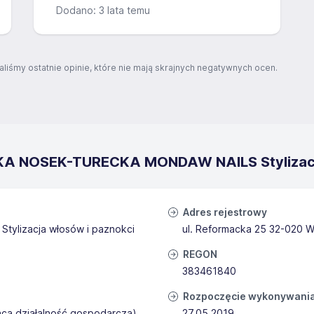
Dodano: 3 lata temu
aliśmy ostatnie opinie, które nie mają skrajnych negatywnych ocen.
IKA NOSEK-TURECKA MONDAW NAILS Stylizacj
Adres rejestrowy
ylizacja włosów i paznokci
ul. Reformacka 25 32-020 W
REGON
383461840
Rozpoczęcie wykonywania 
ąca działalność gospodarczą)
27.05.2019