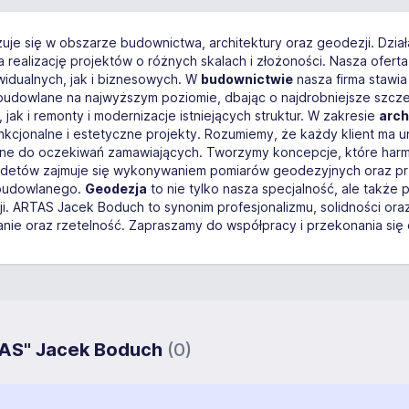
izuje się w obszarze budownictwa, architektury oraz geodezji. Dzi
 realizację projektów o różnych skalach i złożoności. Nasza ofert
widualnych, jak i biznesowych. W
budownictwie
nasza firma stawia
dowlane na najwyższym poziomie, dbając o najdrobniejsze szczeg
k i remonty i modernizacje istniejących struktur. W zakresie
arch
funkcjonalne i estetyczne projekty. Rozumiemy, że każdy klient ma 
ne do oczekiwań zamawiających. Tworzymy koncepcje, które harmon
odetów zajmuje się wykonywaniem pomiarów geodezyjnych oraz p
 budowlanego.
Geodezja
to nie tylko nasza specjalność, ale także
cji. ARTAS Jacek Boduch to synonim profesjonalizmu, solidności ora
nie oraz rzetelność. Zapraszamy do współpracy i przekonania się o
TAS" Jacek Boduch
(0)