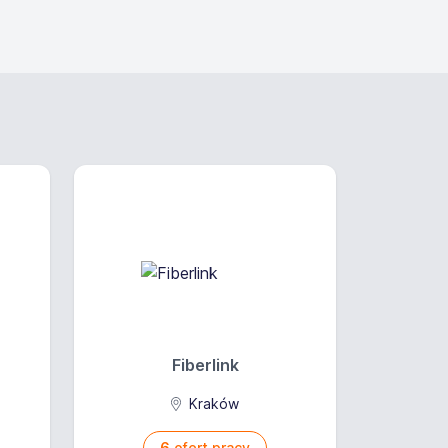
Fiberlink
Kraków
6
ofert pracy