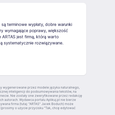
 są terminowe wypłaty, dobre warunki
zary wymagające poprawy, większość
 ARTAS jest firmą, którą warto
ędą systematycznie rozwiązywane.
tały wygenerowane przez modele języka naturalnego,
ucznej inteligencji do podsumowywania tekstów, na
rnecie. Nie zostały one zweryfikowane przez redakcję
ich autorach. Wydawca portalu Aplikuj.pl nie bierze
sywana firma (tutaj: "ARTAS" Jacek Boduch) może
 (prosimy o użycie przycisku "Tak, chcę edytować