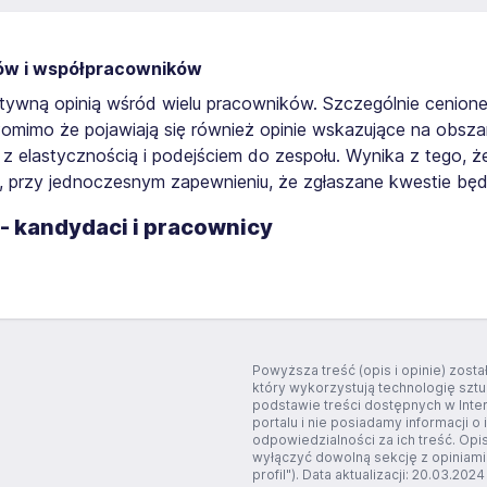
tów i współpracowników
ywną opinią wśród wielu pracowników. Szczególnie cenione
Pomimo że pojawiają się również opinie wskazujące na obs
elastycznością i podejściem do zespołu. Wynika z tego, że
y, przy jednoczesnym zapewnieniu, że zgłaszane kwestie b
- kandydaci i pracownicy
Powyższa treść (opis i opinie) zos
który wykorzystują technologię szt
podstawie treści dostępnych w Inte
portalu i nie posiadamy informacji o 
odpowiedzialności za ich treść. Opi
wyłączyć dowolną sekcję z opiniami
profil"). Data aktualizacji: 20.03.2024