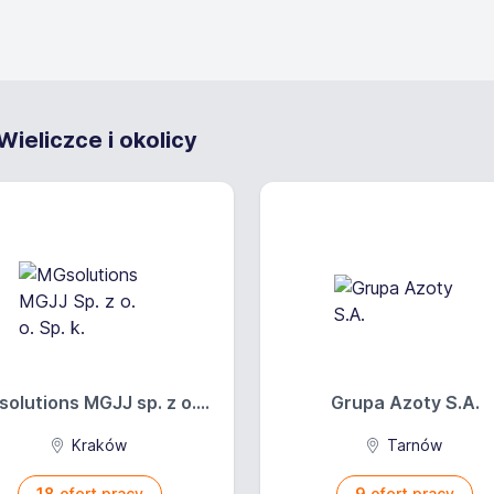
ieliczce i okolicy
olutions MGJJ sp. z o....
Grupa Azoty S.A.
Kraków
Tarnów
18
ofert pracy
9
ofert pracy