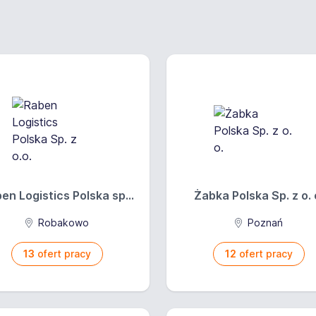
w jakimkolwiek temacie wymienionym powyżej
Luboń/ Komorniki/ Wiry/ Dębiec
en Logistics Polska sp...
Żabka Polska Sp. z o. 
Robakowo
Poznań
eło
13
ofert pracy
12
ofert pracy
odniówki lub do ustalenia
projektów praca od zaraz
żnione od umiejętności i zaangażowania 15-25zł/h