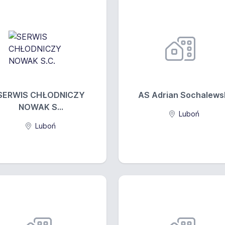
ania i najbliższych okolic
SERWIS CHŁODNICZY
AS Adrian Sochalews
NOWAK S...
Luboń
Luboń