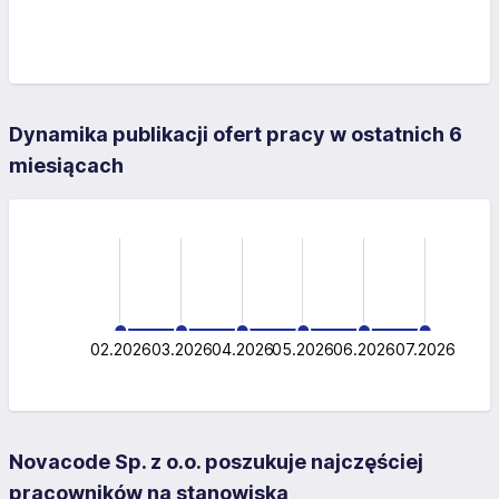
Dynamika publikacji ofert pracy w ostatnich 6
miesiącach
-0.5
-1.0
1.5
1.0
0.5
0.5
0
02.2026
03.2026
04.2026
L
05.2026
06.2026
07.2026
Novacode Sp. z o.o. poszukuje najczęściej
pracowników na stanowiska