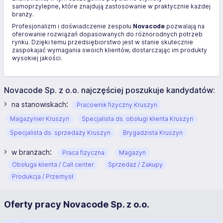
samoprzylepne, które znajdują zastosowanie w praktycznie każdej
branży.
Profesjonalizm i doświadczenie zespołu
Novacode
pozwalają na
oferowanie rozwiązań dopasowanych do różnorodnych potrzeb
rynku. Dzięki temu przedsiębiorstwo jest w stanie skutecznie
zaspokajać wymagania swoich klientów, dostarczając im produkty
wysokiej jakości.
Novacode Sp. z o.o. najczęściej poszukuje kandydatów:
:
na stanowiskach
Pracownik fizyczny Kruszyn
Magazynier Kruszyn
Specjalista ds. obsługi klienta Kruszyn
Specjalista ds. sprzedaży Kruszyn
Brygadzista Kruszyn
:
w branżach
Praca fizyczna
Magazyn
Obsługa klienta / Call center
Sprzedaż / Zakupy
Produkcja / Przemysł
Oferty pracy Novacode Sp. z o.o.