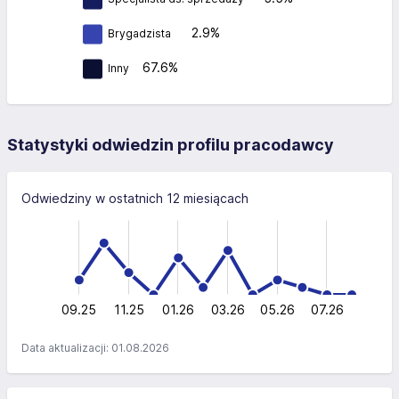
2.9%
Brygadzista
67.6%
Inny
Statystyki odwiedzin profilu pracodawcy
Odwiedziny w ostatnich 12 miesiącach
-10
15
-4
-5
-2
10
10
5
0
09.25
11.25
01.26
03.26
L
05.26
07.26
Data aktualizacji: 01.08.2026