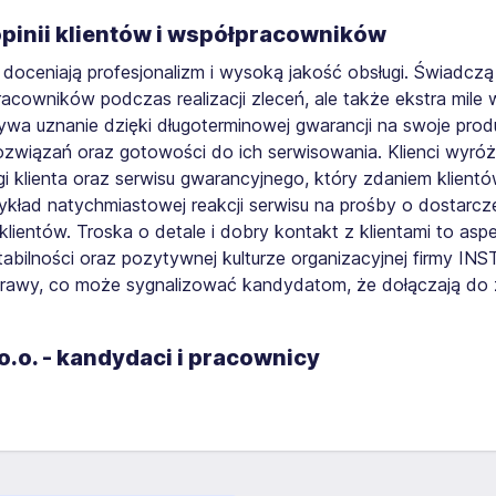
 opinii klientów i współpracowników
. doceniają profesjonalizm i wysoką jakość obsługi. Świadc
racowników podczas realizacji zleceń, ale także ekstra mil
wa uznanie dzięki długoterminowej gwarancji na swoje produ
związań oraz gotowości do ich serwisowania. Klienci wyróż
i klienta oraz serwisu gwarancyjnego, który zdaniem klient
kład natychmiastowej reakcji serwisu na prośby o dostarcz
lientów. Troska o detale i dobry kontakt z klientami to as
bilności oraz pozytywnej kulturze organizacyjnej firmy IN
awy, co może sygnalizować kandydatom, że dołączają do zes
 o.o. - kandydaci i pracownicy