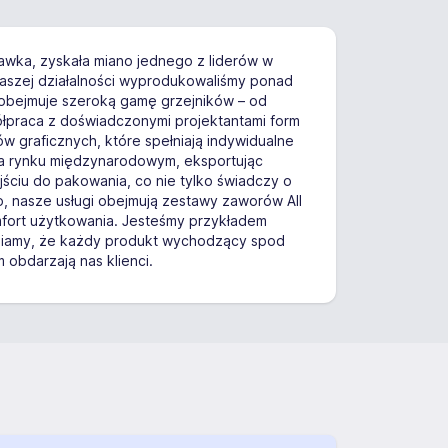
awka, zyskała miano jednego z liderów w
naszej działalności wyprodukowaliśmy ponad
t obejmuje szeroką gamę grzejników – od
półpraca z doświadczonymi projektantami form
 graficznych, które spełniają indywidualne
ę na rynku międzynarodowym, eksportując
ciu do pakowania, co nie tylko świadczy o
 nasze usługi obejmują zestawy zaworów All
mfort użytkowania. Jesteśmy przykładem
ewniamy, że każdy produkt wychodzący spod
m obdarzają nas klienci.