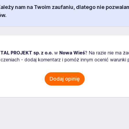
 Zależy nam na Twoim zaufaniu, dlatego nie pozw
ów.
TAL PROJEKT sp. z o.o.
w
Nowa Wieś
? Na razie nie ma ż
zeniach - dodaj komentarz i pomóż innym ocenić warunki p
Dodaj opinię