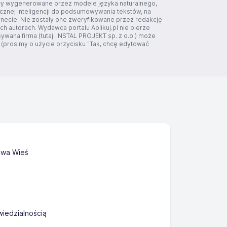
tały wygenerowane przez modele języka naturalnego,
ucznej inteligencji do podsumowywania tekstów, na
rnecie. Nie zostały one zweryfikowane przez redakcję
ich autorach. Wydawca portalu Aplikuj.pl nie bierze
sywana firma (tutaj: INSTAL PROJEKT sp. z o.o.) może
 (prosimy o użycie przycisku "Tak, chcę edytować
owa Wieś
iedzialnością