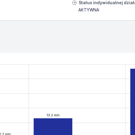
Status indywidualnej dzia
AKTYWNA
13.2 mln
0.2 mln