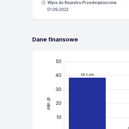
Wpis do Rejestru Przedsiębiorców
01.09.2022
Dane finansowe
50
-30
-20
60
40
38.5 mln
30
mln zł
20
-10
10