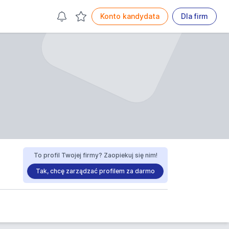
Konto kandydata
Dla firm
To profil Twojej firmy? Zaopiekuj się nim!
Tak, chcę zarządzać profilem za darmo