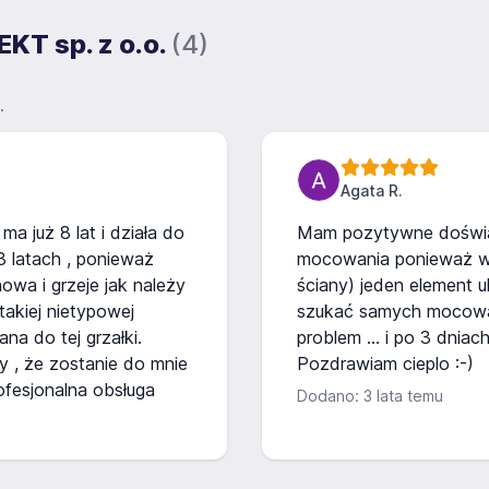
EKT sp. z o.o.
(4)
.
Agata R.
ma już 8 lat i działa do
Mam pozytywne doświa
8 latach , ponieważ
mocowania ponieważ w 
owa i grzeje jak należy
ściany) jeden element 
takiej nietypowej
szukać samych mocowań.
na do tej grzałki.
problem ... i po 3 dnia
 , że zostanie do mnie
Pozdrawiam cieplo :-)
ofesjonalna obsługa
Dodano: 3 lata temu