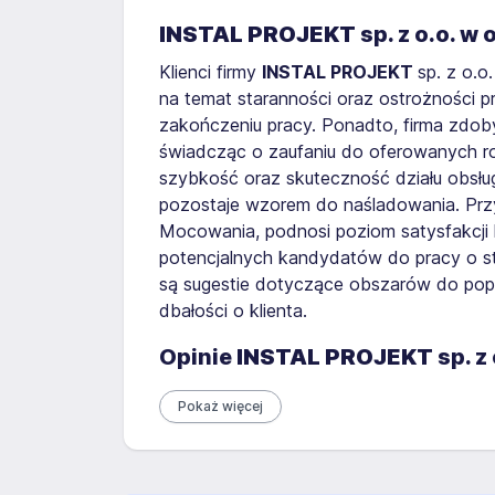
INSTAL PROJEKT
sp. z o.o. w
Klienci firmy
INSTAL PROJEKT
sp. z o.o
na temat staranności oraz ostrożności p
zakończeniu pracy. Ponadto, firma zdoby
świadcząc o zaufaniu do oferowanych ro
szybkość oraz skuteczność działu obsług
pozostaje wzorem do naśladowania. Przy
Mocowania, podnosi poziom satysfakcji k
potencjalnych kandydatów do pracy o sta
są sugestie dotyczące obszarów do popr
dbałości o klienta.
Opinie
INSTAL PROJEKT
sp. z
Pokaż więcej