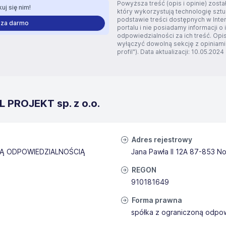
Powyższa treść (opis i opinie) zos
uj się nim!
który wykorzystują technologię szt
podstawie treści dostępnych w Inte
 za darmo
portalu i nie posiadamy informacji o 
odpowiedzialności za ich treść. Opi
wyłączyć dowolną sekcję z opiniami
profil"). Data aktualizacji: 10.05.2024
 PROJEKT sp. z o.o.
Adres rejestrowy
NĄ ODPOWIEDZIALNOŚCIĄ
Jana Pawła II 12A 87-853 N
REGON
910181649
Forma prawna
spółka z ograniczoną odpow