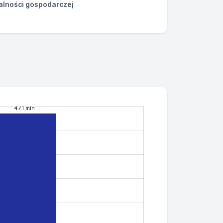
łalności gospodarczej
47.1 mln