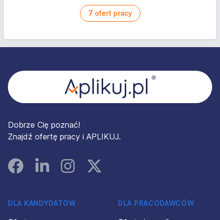
7
ofert pracy
Stopka
Dobrze Cię poznać!
Znajdź ofertę pracy i APLIKUJ.
Facebook
Linked In
Instagram
Instagram
DLA KANDYDATÓW
DLA PRACODAWCÓW