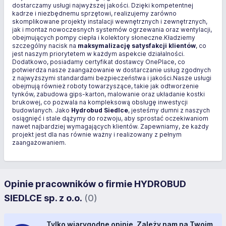
dostarczamy usługi najwyższej jakości. Dzięki kompetentnej
kadrze i niezbędnemu sprzętowi, realizujemy zarówno
skomplikowane projekty instalacji wewnętrznych i zewnętrznych,
jak i montaż nowoczesnych systemów ogrzewania oraz wentylacji,
obejmujących pompy ciepła i kolektory słoneczne.Kładziemy
szczególny nacisk na
maksymalizację satysfakcji klientów
, co
jest naszym priorytetem w każdym aspekcie działalności.
Dodatkowo, posiadamy certyfikat dostawcy OnePlace, co
potwierdza nasze zaangażowanie w dostarczanie usług zgodnych
z najwyższymi standardami bezpieczeństwa i jakości.Nasze usługi
obejmują również roboty towarzyszące, takie jak odtworzenie
tynków, zabudowa gips-karton, malowanie oraz układanie kostki
brukowej, co pozwala na kompleksową obsługę inwestycji
budowlanych. Jako
Hydrobud Siedlce
, jesteśmy dumni z naszych
osiągnięć i stale dążymy do rozwoju, aby sprostać oczekiwaniom
nawet najbardziej wymagających klientów. Zapewniamy, że każdy
projekt jest dla nas równie ważny i realizowany z pełnym
zaangażowaniem.
Opinie pracowników o firmie HYDROBUD
SIEDLCE sp. z o.o.
(0)
Tylko wiarygodne opinie. Zależy nam na Twoim