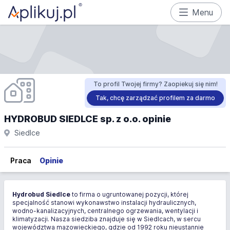
Menu
To profil Twojej firmy? Zaopiekuj się nim!
Tak, chcę zarządzać profilem za darmo
HYDROBUD SIEDLCE sp. z o.o. opinie
Siedlce
Praca
Opinie
Hydrobud Siedlce
to firma o ugruntowanej pozycji, której
specjalność stanowi wykonawstwo instalacji hydraulicznych,
wodno-kanalizacyjnych, centralnego ogrzewania, wentylacji i
klimatyzacji. Nasza siedziba znajduje się w Siedlcach, w sercu
województwa mazowieckiego, gdzie od 1992 roku nieustannie