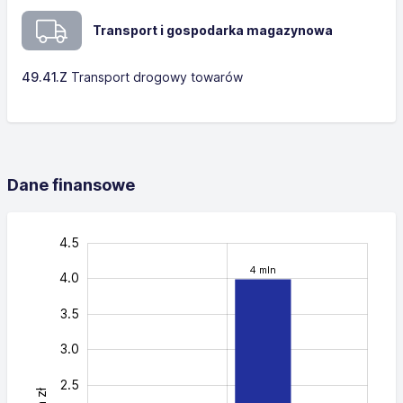
Transport i gospodarka magazynowa
49.41.Z
Transport drogowy towarów
Dane finansowe
-0.5
-1.0
5.0
4.5
4 mln
4.0
3.5
3.0
2.5
0.5