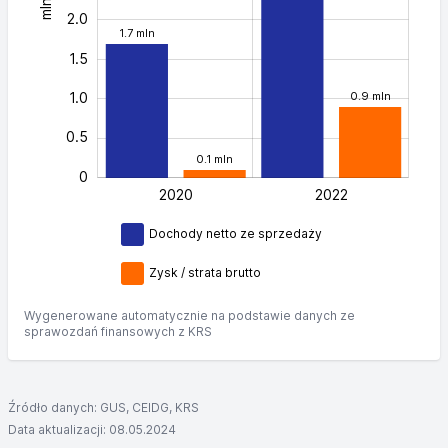
mln zł
2.0
1.7 mln
1.5
1.0
0.9 mln
0.5
0.1 mln
0
2020
L
2022
Dochody netto ze sprzedaży
Zysk / strata brutto
Wygenerowane automatycznie na podstawie danych ze
sprawozdań finansowych z KRS
Źródło danych: GUS, CEIDG, KRS
Data aktualizacji: 08.05.2024