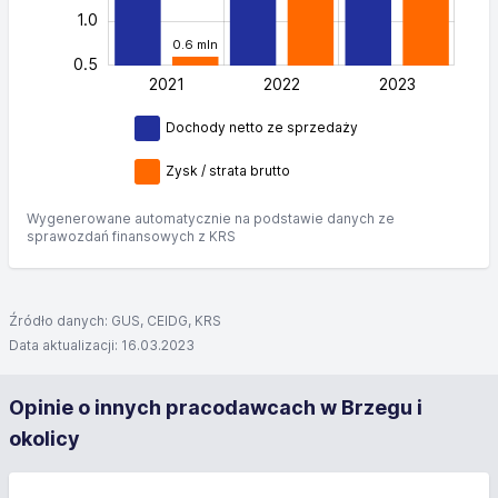
1.0
0.6 mln
0.5
2021
2022
L
2023
Dochody netto ze sprzedaży
Zysk / strata brutto
Wygenerowane automatycznie na podstawie danych ze
sprawozdań finansowych z KRS
Źródło danych: GUS, CEIDG, KRS
Data aktualizacji: 16.03.2023
Opinie o innych pracodawcach w Brzegu i
okolicy