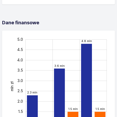
Dane finansowe
-0.5
5.5
0
5.0
4.8 mln
4.5
4.0
3.6 mln
3.5
3.0
mln zł
0.5
2.5
2.3 mln
2.0
1.5 mln
1.5 mln
1.5