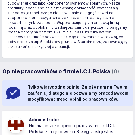
budowlanej oraz jako komponenty systemów solarnych. Nasze
produkty, doceniane za niezrównaną dokładność, wyznaczają
standardy jakości, czego nie są w stanie osiągnąć nawet nasi
kooperanci niemieccy, a ich przeznaczeniem jest wyłącznie
eksport na rynki zachodnie.Współpracujemy z niemiecką firmą
rodzinną oraz opolskimi przedsiębiorcami, dzięki czemu osiągamy
roczne obroty na poziomie 40 mln zł. Nasz stabilny wzrost i
finansowa solidność pozwalają na ciągłe inwestycje w rozwój, co
potwierdza zakup 5 hektarów gruntu w Skarbimierzu, zapewniający
przestrzeń dla przyszłej ekspansji.
Opinie pracowników o firmie I.C.I. Polska
(0)
Tylko wiarygodne opinie. Zależy nam na Twoim
zaufaniu, dlatego nie pozwalamy pracodawcom
modyfikować treści opinii od pracowników.
Administrator
Nie ma jeszcze opinii o pracy w firmie
I.C.I.
Polska
z miejscowości
Brzeg
. Jeśli jesteś