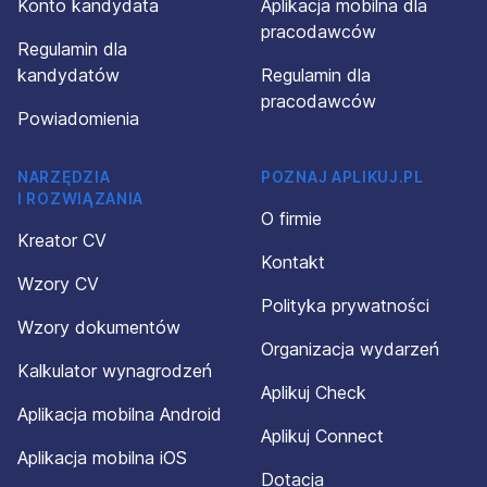
Konto kandydata
Aplikacja mobilna dla
pracodawców
Regulamin dla
kandydatów
Regulamin dla
pracodawców
Powiadomienia
NARZĘDZIA
POZNAJ APLIKUJ.PL
I ROZWIĄZANIA
O firmie
Kreator CV
Kontakt
Wzory CV
Polityka prywatności
Wzory dokumentów
Organizacja wydarzeń
Kalkulator wynagrodzeń
Aplikuj Check
Aplikacja mobilna Android
Aplikuj Connect
Aplikacja mobilna iOS
Dotacja